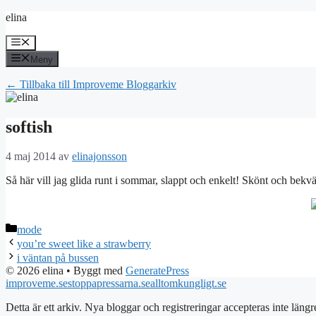
Hoppa
elina
till
innehåll
Meny
Meny
← Tillbaka till Improveme Bloggarkiv
softish
4 maj 2014
av
elinajonsson
Så här vill jag glida runt i sommar, slappt och enkelt! Skönt och bekvä
Kategorier
mode
you’re sweet like a strawberry
i väntan på bussen
© 2026 elina
• Byggt med
GeneratePress
improveme.se
stoppapressarna.se
alltomkungligt.se
Detta är ett arkiv. Nya bloggar och registreringar accepteras inte längr