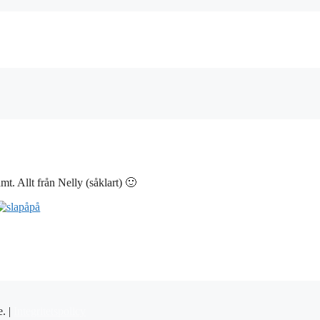
mt. Allt från Nelly (såklart) 🙂
e. |
Integritetspolicy