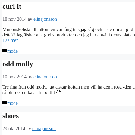
curl it
18 nov 2014
av
elinajonsson
Min önskelista till jultomten var lång tills jag såg och läste om att gh
detta?! Jag älskar alla ghd’s produkter och jag har använt deras plattän
Läs mer
Kategorier
mode
odd molly
10 nov 2014
av
elinajonsson
Tre fina från odd molly, jag älskar koftan men vill ha den i rosa -den 
så blir det en kalas fin outfit 🙂
Kategorier
mode
shoes
29 okt 2014
av
elinajonsson