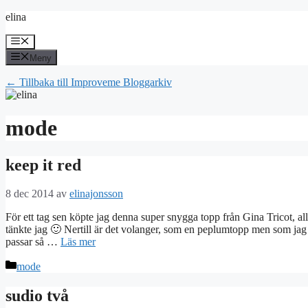
Hoppa
elina
till
innehåll
Meny
Meny
← Tillbaka till Improveme Bloggarkiv
mode
keep it red
8 dec 2014
av
elinajonsson
För ett tag sen köpte jag denna super snygga topp från Gina Tricot, al
tänkte jag 🙂 Nertill är det volanger, som en peplumtopp men som jag 
passar så …
Läs mer
Kategorier
mode
sudio två