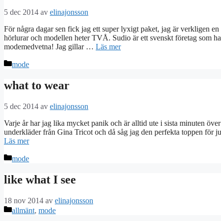
5 dec 2014
av
elinajonsson
För några dagar sen fick jag ett super lyxigt paket, jag är verkligen en
hörlurar och modellen heter TVÅ. Sudio är ett svenskt företag som har
modemedvetna! Jag gillar …
Läs mer
Kategorier
mode
what to wear
5 dec 2014
av
elinajonsson
Varje år har jag lika mycket panik och är alltid ute i sista minuten över
underkläder från Gina Tricot och då såg jag den perfekta toppen för ju
Läs mer
Kategorier
mode
like what I see
18 nov 2014
av
elinajonsson
Kategorier
allmänt
,
mode