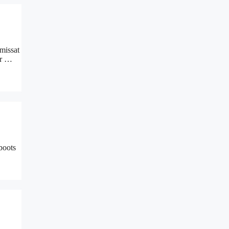
 missat
ar …
eboots