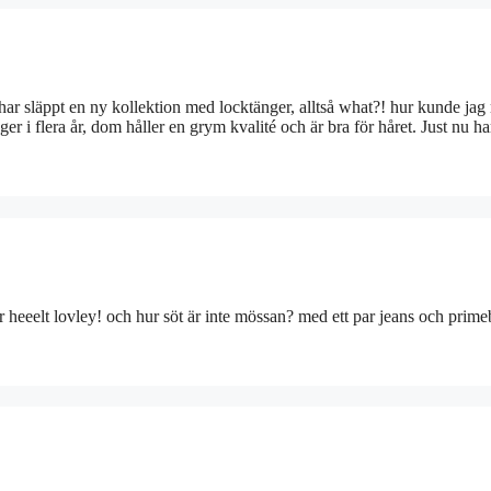
d har släppt en ny kollektion med locktänger, alltså what?! hur kunde jag
ger i flera år, dom håller en grym kvalité och är bra för håret. Just nu h
är heeelt lovley! och hur söt är inte mössan? med ett par jeans och prim