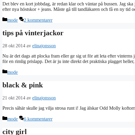
Det blev en kort jobbdag, är redan klar och väntar på bussen. Jag ska ju
efter nya höstskor + jeans. Måste gå till tandläkaren och få en ny tid
Kategorier
mode
2 kommentarer
tips på vinterjackor
28 okt 2014
av
elinajonsson
Nu är det dags att plocka fram eller ge sig ut för att leta efter vinterns
för en rimlig prislapp. Det är ju inte direkt det praktiska plagget heller
Kategorier
mode
black & pink
21 okt 2014
av
elinajonsson
Precis såhär skulle jag vilja strosa runt i! Jag älskar Odd Molly koftor
Kategorier
mode
6 kommentarer
city girl