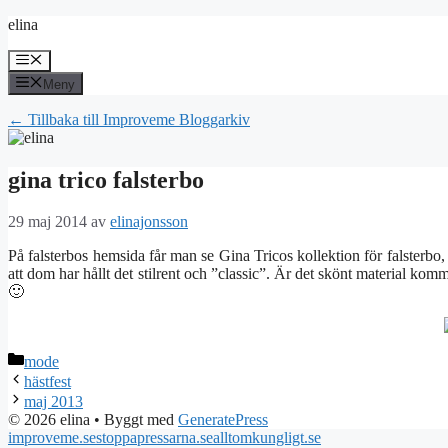
Hoppa
elina
till
innehåll
Meny
Meny
← Tillbaka till Improveme Bloggarkiv
gina trico falsterbo
29 maj 2014
av
elinajonsson
På falsterbos hemsida får man se Gina Tricos kollektion för falsterbo, 
att dom har hållt det stilrent och ”classic”. Är det skönt material komm
🙂
Kategorier
mode
hästfest
maj 2013
© 2026 elina
• Byggt med
GeneratePress
improveme.se
stoppapressarna.se
alltomkungligt.se