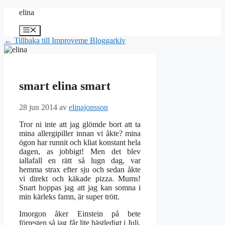
Hoppa
elina
till
innehåll
Meny
← Tillbaka till Improveme Bloggarkiv
smart elina smart
28 jun 2014
av
elinajonsson
Tror ni inte att jag glömde bort att ta
mina allergipiller innan vi åkte? mina
ögon har runnit och kliat konstant hela
dagen, as jobbigt! Men det blev
iallafall en rätt så lugn dag, var
hemma strax efter sju och sedan åkte
vi direkt och käkade pizza. Mums!
Snart hoppas jag att jag kan somna i
min kärleks famn, är super trött.
Imorgon åker Einstein på bete
förresten så jag får lite hästledigt i Juli,