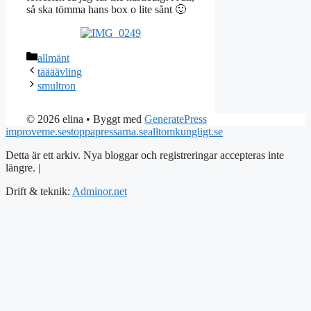
så ska tömma hans box o lite sånt 🙂
Kategorier
allmänt
täääävling
smultron
© 2026 elina
• Byggt med
GeneratePress
improveme.se
stoppapressarna.se
alltomkungligt.se
Detta är ett arkiv. Nya bloggar och registreringar accepteras inte
längre. |
Integritetspolicy
Drift & teknik:
Adminor.net