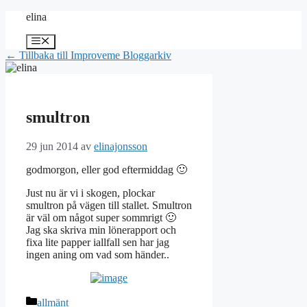
Hoppa
elina
till
innehåll
Meny
← Tillbaka till Improveme Bloggarkiv
smultron
29 jun 2014
av
elinajonsson
godmorgon, eller god eftermiddag 🙂
Just nu är vi i skogen, plockar
smultron på vägen till stallet. Smultron
är väl om något super sommrigt 🙂
Jag ska skriva min lönerapport och
fixa lite papper iallfall sen har jag
ingen aning om vad som händer..
Kategorier
allmänt