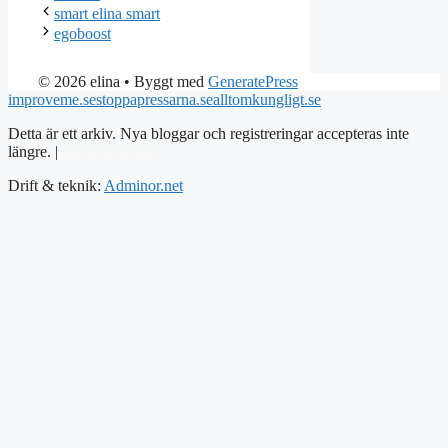
smart elina smart
egoboost
© 2026 elina
• Byggt med
GeneratePress
improveme.se
stoppapressarna.se
alltomkungligt.se
Detta är ett arkiv. Nya bloggar och registreringar accepteras inte
längre. |
Integritetspolicy
Drift & teknik:
Adminor.net