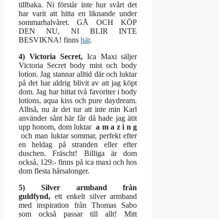
tillbaka. Ni förstår inte hur svårt det
har varit att hitta en liknande under
sommarhalvåret. GÅ OCH KÖP
DEN NU, NI BLIR INTE
BESVIKNA! finns
här
.
4) Victoria Secret,
Ica Maxi säljer
Victoria Secret body mist och body
lotion. Jag stannar alltid där och luktar
på det har aldrig blivit av att jag köpt
dom. Jag har hittat två favoriter i body
lotions, aqua kiss och pure daydream.
Alltså, nu är det tur att inte min Karl
använder sånt här får då hade jag ätit
upp honom, dom luktar
a m a z i n g
och man luktar sommar, perfekt efter
en heldag på stranden eller efter
duschen. Fräscht! Billiga är dom
också, 129:- finns på ica maxi och hos
dom flesta hårsalonger.
5) Silver armband från
guldfynd,
ett enkelt silver armband
med inspiration från Thomas Sabo
som också passar till allt! Mitt