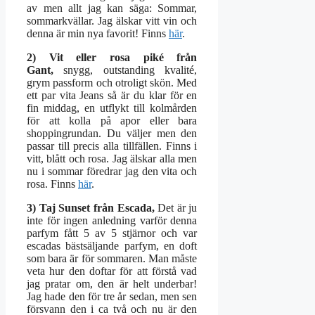
av men allt jag kan säga: Sommar,
sommarkvällar. Jag älskar vitt vin och
denna är min nya favorit! Finns
här
.
2) Vit eller rosa piké från
Gant,
snygg, outstanding kvalité,
grym passform och otroligt skön. Med
ett par vita Jeans så är du klar för en
fin middag, en utflykt till kolmården
för att kolla på apor eller bara
shoppingrundan. Du väljer men den
passar till precis alla tillfällen. Finns i
vitt, blått och rosa. Jag älskar alla men
nu i sommar föredrar jag den vita och
rosa. Finns
här
.
3) Taj Sunset från Escada,
Det är ju
inte för ingen anledning varför denna
parfym fått 5 av 5 stjärnor och var
escadas bästsäljande parfym, en doft
som bara är för sommaren. Man måste
veta hur den doftar för att förstå vad
jag pratar om, den är helt underbar!
Jag hade den för tre år sedan, men sen
försvann den i ca två och nu är den