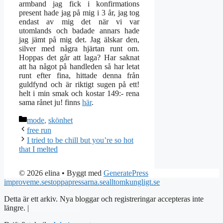
armband jag fick i konfirmations
present hade jag på mig i 3 år, jag tog
endast av mig det när vi var
utomlands och badade annars hade
jag jämt på mig det. Jag älskar den,
silver med några hjärtan runt om.
Hoppas det går att laga? Har saknat
att ha något på handleden så har letat
runt efter fina, hittade denna från
guldfynd och är riktigt sugen på ett!
helt i min smak och kostar 149:- rena
sama rånet ju! finns
här
.
Kategorier
mode
,
skönhet
free run
I tried to be chill but you’re so hot
that I melted
© 2026 elina
• Byggt med
GeneratePress
improveme.se
stoppapressarna.se
alltomkungligt.se
Detta är ett arkiv. Nya bloggar och registreringar accepteras inte
längre. |
Integritetspolicy