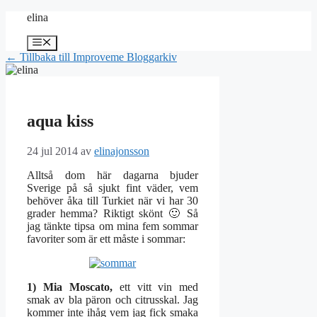
Hoppa
elina
till
innehåll
Meny
← Tillbaka till Improveme Bloggarkiv
aqua kiss
24 jul 2014
av
elinajonsson
Alltså dom här dagarna bjuder
Sverige på så sjukt fint väder, vem
behöver åka till Turkiet när vi har 30
grader hemma? Riktigt skönt 🙂 Så
jag tänkte tipsa om mina fem sommar
favoriter som är ett måste i sommar:
1) Mia Moscato,
ett vitt vin med
smak av bla päron och citrusskal. Jag
kommer inte ihåg vem jag fick smaka