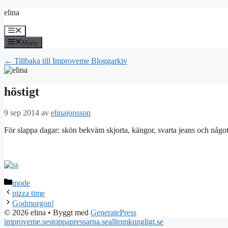
Hoppa
elina
till
innehåll
Meny
Meny
← Tillbaka till Improveme Bloggarkiv
höstigt
9 sep 2014
av
elinajonsson
För slappa dagar: skön bekväm skjorta, kängor, svarta jeans och någo
Kategorier
mode
pizza time
Godmorgon!
© 2026 elina
• Byggt med
GeneratePress
improveme.se
stoppapressarna.se
alltomkungligt.se