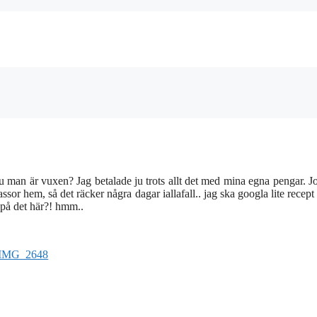
nu man är vuxen? Jag betalade ju trots allt det med mina egna pengar. Jo
sor hem, så det räcker några dagar iallafall.. jag ska googla lite recept 
e på det här?! hmm..