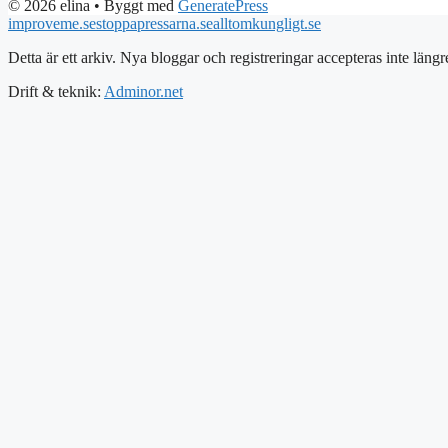
© 2026 elina
• Byggt med
GeneratePress
improveme.se
stoppapressarna.se
alltomkungligt.se
Detta är ett arkiv. Nya bloggar och registreringar accepteras inte längr
Drift & teknik:
Adminor.net