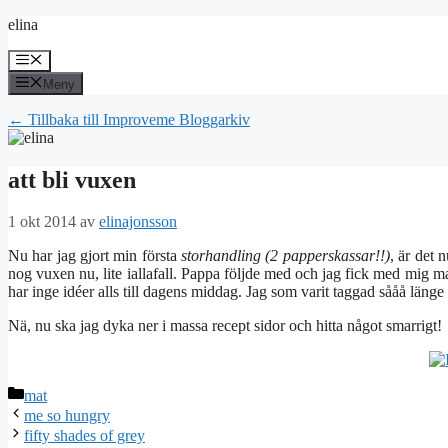
Hoppa
elina
till
innehåll
Meny
Meny
← Tillbaka till Improveme Bloggarkiv
att bli vuxen
1 okt 2014
av
elinajonsson
Nu har jag gjort min första
storhandling (2 papperskassar!!)
, är det 
nog vuxen nu, lite iallafall. Pappa följde med och jag fick med mig mas
har inge idéer alls till dagens middag. Jag som varit taggad sååå läng
Nä, nu ska jag dyka ner i massa recept sidor och hitta något smarrigt!
Kategorier
mat
me so hungry
fifty shades of grey