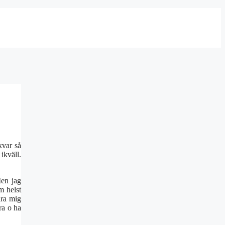
kvar så
ikväll.
Men jag
m helst
ära mig
ra o ha