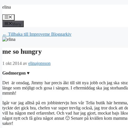
Hoppa
elina
till
innehåll
Meny
Meny
← Tillbaka till Improveme Bloggarkiv
me so hungry
1 okt 2014
av
elinajonsson
Godmorgon ♥
Det är onsdag, Jimmy har precis åkt till sitt nya jobb och jag ska stra
länge som möjligt och gosa i sängen. I eftermiddag ska jag storhandl
mmmh!
Igår var jag alltså på en jobbintervju hos vår Telia butik här hemma,
tyckte det gick bra, chefen var super trevlig också, jag tror dock att
vill ha någon med erfarenhet. Och vad har jag gjort, mockat bajs liks
något nytt och få göra något annat 🙂 Senare på kvällen kom mamma oc
saker!