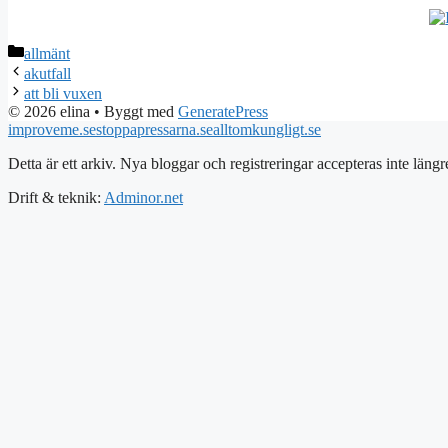
Kategorier
allmänt
akutfall
att bli vuxen
© 2026 elina
• Byggt med
GeneratePress
improveme.se
stoppapressarna.se
alltomkungligt.se
Detta är ett arkiv. Nya bloggar och registreringar accepteras inte längr
Drift & teknik:
Adminor.net