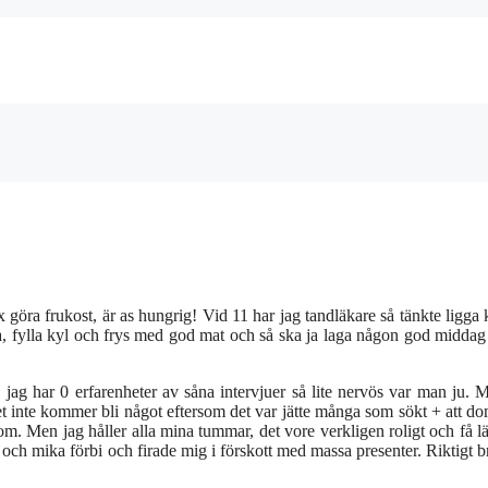
x göra frukost, är as hungrig! Vid 11 har jag tandläkare så tänkte ligga 
a, fylla kyl och frys med god mat och så ska ja laga någon god middag 
 jag har 0 erfarenheter av såna intervjuer så lite nervös var man ju. 
 det inte kommer bli något eftersom det var jätte många som sökt + att do
om. Men jag håller alla mina tummar, det vore verkligen roligt och få l
h mika förbi och firade mig i förskott med massa presenter. Riktigt b