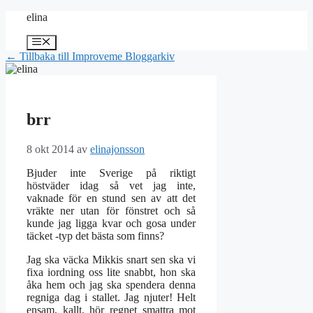
Hoppa
elina
till
innehåll
Meny
← Tillbaka till Improveme Bloggarkiv
brr
8 okt 2014
av
elinajonsson
Bjuder inte Sverige på riktigt
höstväder idag så vet jag inte,
vaknade för en stund sen av att det
vräkte ner utan för fönstret och så
kunde jag ligga kvar och gosa under
täcket -typ det bästa som finns?
Jag ska väcka Mikkis snart sen ska vi
fixa iordning oss lite snabbt, hon ska
åka hem och jag ska spendera denna
regniga dag i stallet. Jag njuter! Helt
ensam, kallt, hör regnet smattra mot