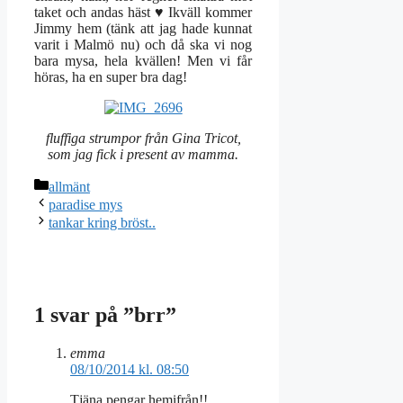
taket och andas häst ♥ Ikväll kommer
Jimmy hem (tänk att jag hade kunnat
varit i Malmö nu) och då ska vi nog
bara mysa, hela kvällen! Men vi får
höras, ha en super bra dag!
fluffiga strumpor från Gina Tricot,
som jag fick i present av mamma.
Kategorier
allmänt
paradise mys
tankar kring bröst..
1 svar på ”brr”
emma
08/10/2014 kl. 08:50
Tjäna pengar hemifrån!!