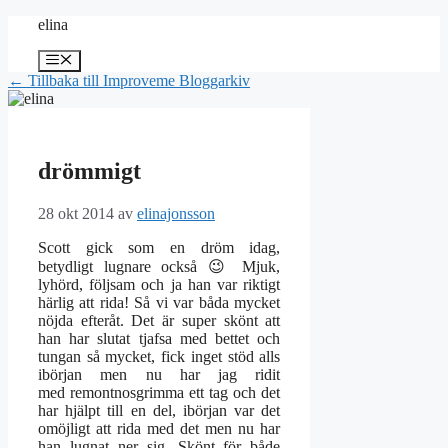
Hoppa
elina
till
innehåll
Meny
← Tillbaka till Improveme Bloggarkiv
drömmigt
28 okt 2014
av
elinajonsson
Scott gick som en dröm idag,
betydligt lugnare också 😉 Mjuk,
lyhörd, följsam och ja han var riktigt
härlig att rida! Så vi var båda mycket
nöjda efteråt. Det är super skönt att
han har slutat tjafsa med bettet och
tungan så mycket, fick inget stöd alls
ibörjan men nu har jag ridit
med remontnosgrimma ett tag och det
har hjälpt till en del, ibörjan var det
omöjligt att rida med det men nu har
han lugnat ner sig. Skönt för både