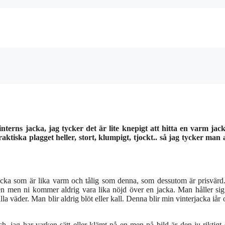
vinterns jacka, jag tycker det är lite knepigt att hitta en varm ja
aktiska plagget heller, stort, klumpigt, tjockt.. så jag tycker man a
acka som är lika varm och tålig som denna, som dessutom är prisvärd.
 men ni kommer aldrig vara lika nöjd över en jacka. Man håller sig 
alla väder. Man blir aldrig blöt eller kall. Denna blir min vinterjacka iår
jag har varken sätt eller klämt på en men på bild är den ju riktigt