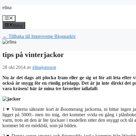
Hoppa
elina
till
innehåll
Meny
Meny
← Tillbaka till Improveme Bloggarkiv
tips på vinterjackor
28 okt 2014
av
elinajonsson
Nu är det dags att plocka fram eller ge sig ut för att leta efter 
också är snygg för en rimlig prislapp. Det är ju inte direkt det pr
vara kräsen! här är mina tre favoriter iallafall:
1 ♥ Vinterns säkraste kort är Boomerang jackorna, ni hittar ingen j
ligger på 5000:- men tro mig, det kommer svida en gång i plånboken
varm, trots att den är lite tjockare i modellen sitter den snyggt och tål 
kommer bli en mörkblå, som på bilden.
2 ♥ Denna super snygga och figursydda jacka kommer från Woolrich, 