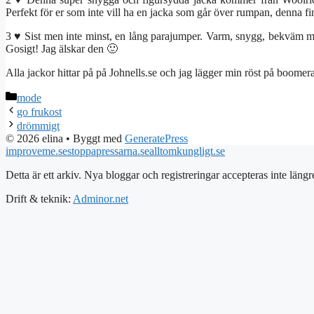
Perfekt för er som inte vill ha en jacka som går över rumpan, denna fi
3 ♥ Sist men inte minst, en lång parajumper. Varm, snygg, bekväm men 
Gosigt! Jag älskar den 🙂
Alla jackor hittar på på Johnells.se och jag lägger min röst på boome
Kategorier
mode
go frukost
drömmigt
© 2026 elina
• Byggt med
GeneratePress
improveme.se
stoppapressarna.se
alltomkungligt.se
Detta är ett arkiv. Nya bloggar och registreringar accepteras inte längr
Drift & teknik:
Adminor.net