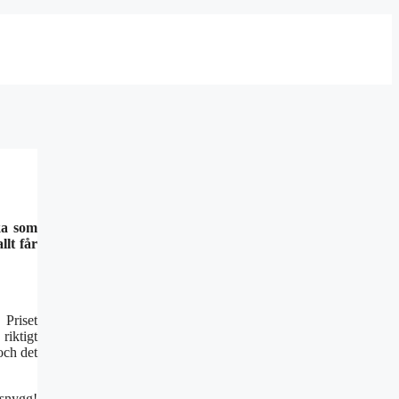
cka som
llt får
 Priset
riktigt
 och det
 snygg!