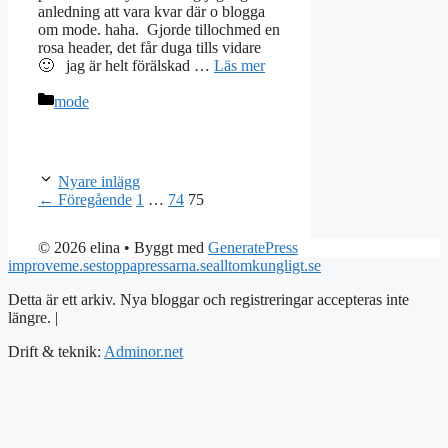
anledning att vara kvar där o blogga
om mode. haha. Gjorde tillochmed en
rosa header, det får duga tills vidare
🙂 jag är helt förälskad …
Läs mer
Kategorier
mode
Nyare inlägg
Sida
Sida
Sida
←
Föregående
1
…
74
75
© 2026 elina
• Byggt med
GeneratePress
improveme.se
stoppapressarna.se
alltomkungligt.se
Detta är ett arkiv. Nya bloggar och registreringar accepteras inte
längre. |
Integritetspolicy
Drift & teknik:
Adminor.net