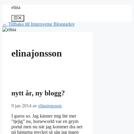
Hoppa
elina
till
innehåll
Meny
← Tillbaka till Improveme Bloggarkiv
elinajonsson
nytt år, ny blogg?
9 jan 2014
av
elinajonsson
I guess so. Jag känner mig lite mer
”tjejig” nu, horseworld var en grym
portal men nu när jag kommer dra ner
på hästarna mycket så såg jag ingen