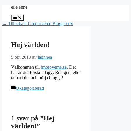
Hoppa
elle enne
till
innehåll
Meny
← Tillbaka till Improveme Bloggarkiv
Hej världen!
5 okt 2013
av
lalinnea
Välkommen till
improveme.se
. Det
här är ditt första inlägg. Redigera eller
ta bort det och börja blogga!
Kategorier
Okategoriserad
1 svar på ”Hej
världen!”