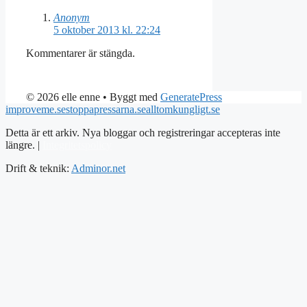
Anonym
5 oktober 2013 kl. 22:24
Kommentarer är stängda.
© 2026 elle enne
• Byggt med
GeneratePress
improveme.se
stoppapressarna.se
alltomkungligt.se
Detta är ett arkiv. Nya bloggar och registreringar accepteras inte
längre. |
Integritetspolicy
Drift & teknik:
Adminor.net