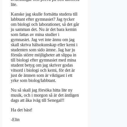
lite.
Kanske jag skulle fortsätta studera till
labbtant efter gymnasiet? Jag tycker
om biologi och laborationer, så det går
ju samman det. Nu är det bara kemin
som fattas av mina studier i
gymnasiet. Jag vet inte ännu om jag
skall skriva hälsokunskap eller kemi i
studenten som sido ämne. Jag har ju
förstås större möjligheter att slippa in
till biologi efter gymnasiet med mina
student betyg om jag skriver godas
vitsord i biologi och kemi, för det är
just de ämnen som är viktigast i ett
yrke som biolog/labbtant.
Nu så skall jag försöka hitta lite ny
musik, och i morgon så är det äntligen
dags att åka iväg till Senegal!!
Ha det bäst!
-Elin