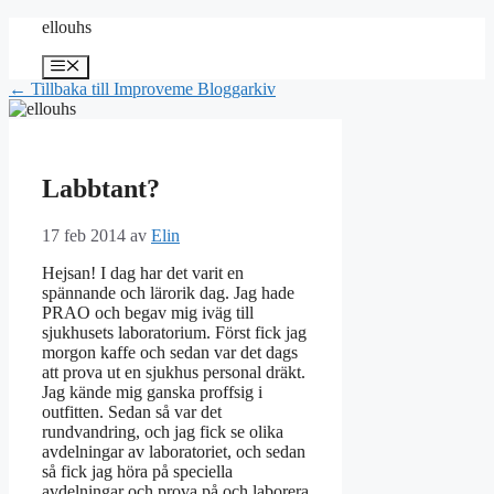
Hoppa
ellouhs
till
innehåll
Meny
← Tillbaka till Improveme Bloggarkiv
Labbtant?
17 feb 2014
av
Elin
Hejsan! I dag har det varit en
spännande och lärorik dag. Jag hade
PRAO och begav mig iväg till
sjukhusets laboratorium. Först fick jag
morgon kaffe och sedan var det dags
att prova ut en sjukhus personal dräkt.
Jag kände mig ganska proffsig i
outfitten. Sedan så var det
rundvandring, och jag fick se olika
avdelningar av laboratoriet, och sedan
så fick jag höra på speciella
avdelningar och prova på och laborera