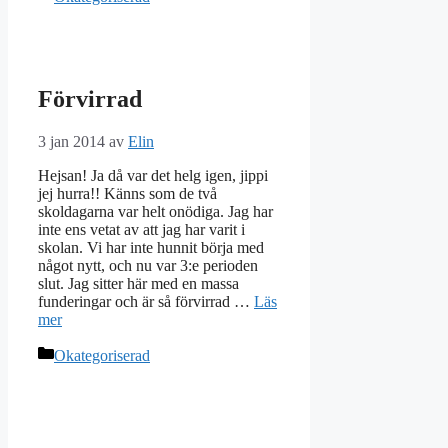
Förvirrad
3 jan 2014
av
Elin
Hejsan! Ja då var det helg igen, jippi
jej hurra!! Känns som de två
skoldagarna var helt onödiga. Jag har
inte ens vetat av att jag har varit i
skolan. Vi har inte hunnit börja med
något nytt, och nu var 3:e perioden
slut. Jag sitter här med en massa
funderingar och är så förvirrad …
Läs
mer
Kategorier
Okategoriserad