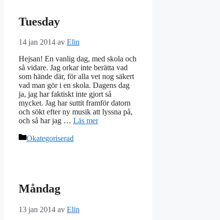
Tuesday
14 jan 2014
av
Elin
Hejsan! En vanlig dag, med skola och
så vidare. Jag orkar inte berätta vad
som hände där, för alla vet nog säkert
vad man gör i en skola. Dagens dag
ja, jag har faktiskt inte gjort så
mycket. Jag har suttit framför datorn
och sökt efter ny musik att lyssna på,
och så har jag …
Läs mer
Kategorier
Okategoriserad
Måndag
13 jan 2014
av
Elin