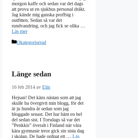
morgon kaffe och sedan var det dags
att prova ut en sjukhus personal dräkt.
Jag kände mig ganska proffsig i
outfitten. Sedan så var det
rundvandring, och jag fick se olika …
Läs mer
Kategorier
Okategoriserad
Länge sedan
16 feb 2014
av
Elin
Hejsan! Det käns nästan som att jag
skulle ha övergivit min blogg, för det
är ju hundra år sedan som jag
bloggade senast. Det har hänt en hel
del sedan sist. I Torsdags så var det
”Penkkis” överalt i Finland när våra
kära gymnasie treor gick sin sista dag
i skolan. De hade ordnat ett …
Läs