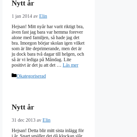
Nytt år
1 jan 2014
av
Elin
Hejsan! Mitt nyår har varit riktigt bra,
även fast jag bara var hemma forever
alone med familjen, så hade jag det
bra. Imorgon börjar skolan igen vilket
som är lite deprimerande, men det är
ju dock bara två dagar till helgen, och
så är vi lediga på Måndag. Lite
positivt är det ju att det …
Läs mer
Kategorier
Okategoriserad
Nytt år
31 dec 2013
av
Elin
Hejsan! Detta blir mitt sista inlägg för
i år. Snart smäller det då klockan slår