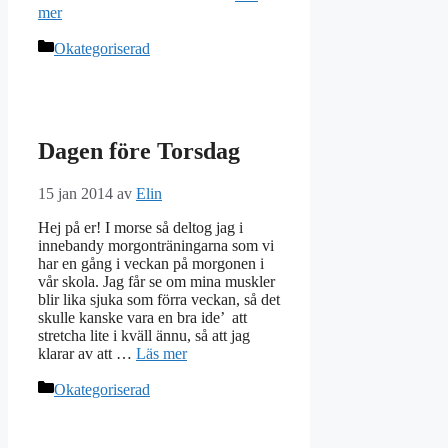
mer
Kategorier
Okategoriserad
Dagen före Torsdag
15 jan 2014
av
Elin
Hej på er! I morse så deltog jag i
innebandy morgonträningarna som vi
har en gång i veckan på morgonen i
vår skola. Jag får se om mina muskler
blir lika sjuka som förra veckan, så det
skulle kanske vara en bra ide’ att
stretcha lite i kväll ännu, så att jag
klarar av att …
Läs mer
Kategorier
Okategoriserad