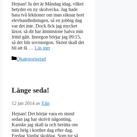
Hejsan! Ja det är Måndag idag, vilket
betyder en ny skolvecka. Jag hade
bara två lektioner om man räknar bort
elevhandledningen, så en jobbig dag
var det inte. Dock fick jag mycket
läxor, så dit har åtminstone halva min
fritid gått. Imorgon börjar jag 09:15,
så det blir sovmorgon. Skönt skall det
bli att få …
Läs mer
Kategorier
Okategoriserad
Länge seda!
12 jan 2014
av
Elin
Hejsan! Det börjar vara en stund
sedan jag har skrivit någonting.
Kanske jag skall ta och berätta om
min helg i korthet dag efter dag.
Fredag Vanlig skoldag. Som tur så