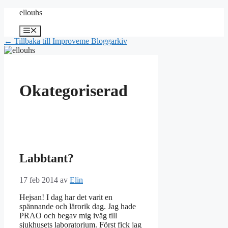
Hoppa
ellouhs
till
innehåll
Meny
← Tillbaka till Improveme Bloggarkiv
Okategoriserad
Labbtant?
17 feb 2014
av
Elin
Hejsan! I dag har det varit en
spännande och lärorik dag. Jag hade
PRAO och begav mig iväg till
sjukhusets laboratorium. Först fick jag