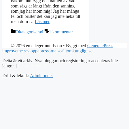
bakom min rygg och hälften av vad
som sägs är långt ifrån den sanning
som jag har inom mig! Jag har många
fel och brister det kan jag inte neka till
men dom …
Läs mer
Kategorier
Okategoriserad
1 kommentar
© 2026 emeliegermundsson
• Byggt med
GeneratePress
improveme.se
stoppapressarna.se
alltomkungligt.se
Detta är ett arkiv. Nya bloggar och registreringar accepteras inte
längre. |
Integritetspolicy
Drift & teknik:
Adminor.net