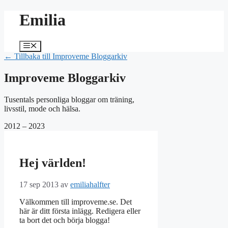
Hoppa
Emilia
till
innehåll
Meny
← Tillbaka till Improveme Bloggarkiv
Improveme Bloggarkiv
Tusentals personliga bloggar om träning,
livsstil, mode och hälsa.
2012 – 2023
Hej världen!
17 sep 2013
av
emiliahalfter
Välkommen till improveme.se. Det
här är ditt första inlägg. Redigera eller
ta bort det och börja blogga!