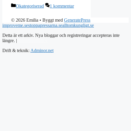
Kategorier
Okategoriserad
1 kommentar
© 2026 Emilia
• Byggt med
GeneratePress
improveme.se
stoppapressarna.se
alltomkungligt.se
Detta är ett arkiv. Nya bloggar och registreringar accepteras inte
längre. |
Integritetspolicy
Drift & teknik:
Adminor.net