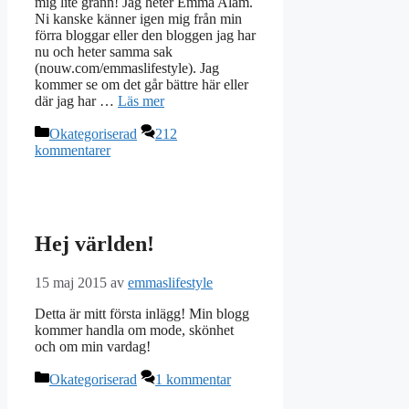
mig lite grann! Jag heter Emma Alam.
Ni kanske känner igen mig från min
förra bloggar eller den bloggen jag har
nu och heter samma sak
(nouw.com/emmaslifestyle). Jag
kommer se om det går bättre här eller
där jag har …
Läs mer
Kategorier
Okategoriserad
212
kommentarer
Hej världen!
15 maj 2015
av
emmaslifestyle
Detta är mitt första inlägg! Min blogg
kommer handla om mode, skönhet
och om min vardag!
Kategorier
Okategoriserad
1 kommentar