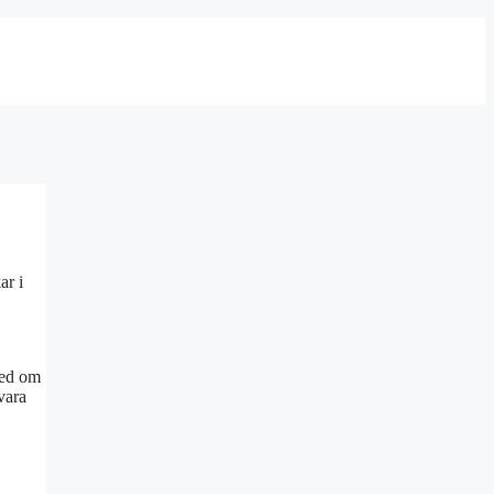
ar i
 med om
 vara