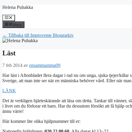
Hoppa
Helena Puhakka
till
innehåll
Meny
Meny
← Tillbaka till Improveme Bloggarkiv
Läst
7 feb 2014
av
ensammamma09
Har läst i Aftonbladet flera dagar i rad nu om unga, sjuka tjejer/killar s
Sverige, att man inte ser när en människa behöver vård. Eller när man 
LÄNK
Det är verkligen hjärteskärande att läsa om detta. Tankar till vänner, 
i livet om du förlorar ett barn. Har du dessutom försökt att få hjälp och
ännu värre!
Här kommer lite olika hjälpnummer till er:
Nationella hjälplinjen:
020 22 00 60
. Alla dagar kl 13–22.