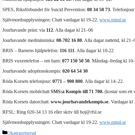
SPES, Riksförbundet för Suicid Prevention:
08 34 58 73
. Telefonjour
Självmordsupplysningen: Chatt vardagar kl 19-22.
www.mind.se
Jourhavande präst: via
112
. Alla dagar kl 21–06
Jourhavande medmänniska:
08-702 16 80
. Alla dagar nattetid, kl 21–
BRIS – Barnens hjälptelefon:
116 111
. Alla dagar kl 10-22
BRIS vuxentelefon – om barn:
077 150 50 50
. Måndag–fredag kl 10
Jourhavande adoptionskompis:
020 64 54 30
Röda Korsets telefonjour:
0771 – 900 800
. Alla dagar kl 14–22.
Röda Korsets mobilchatt
SMS:a Kompis till 71 700.
(kostar som ett 
Röda Korsets datorchatt:
www.jourhavandekompis.se
. Vardagar kl
RFSL: Ring 020-34 13 16 eller skriv till
boj@rfsl.se
Självmordsupplysningen: Chatt vardagar kl 19-22.
www.mind.se
Kategorier
Okategoriserad