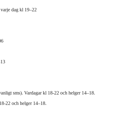
 varje dag kl 19–22
06
–13
vanligt sms). Vardagar kl 18-22 och helger 14–18.
 18-22 och helger 14–18.