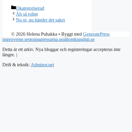
Kategorier
Okategoriserad
Åh så roligt
Nu ni, nu händer det saker
© 2026 Helena Puhakka
• Byggt med
GeneratePress
improveme.se
stoppapressarna.se
alltomkungligt.se
Detta är ett arkiv. Nya bloggar och registreringar accepteras inte
längre. |
Integritetspolicy
Drift & teknik:
Adminor.net