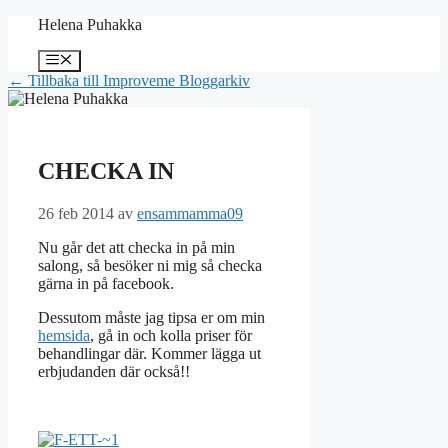
Hoppa
Helena Puhakka
till
innehåll
Meny
← Tillbaka till Improveme Bloggarkiv
CHECKA IN
26 feb 2014
av
ensammamma09
Nu går det att checka in på min
salong, så besöker ni mig så checka
gärna in på facebook.
Dessutom måste jag tipsa er om min
hemsida
, gå in och kolla priser för
behandlingar där. Kommer lägga ut
erbjudanden där också!!