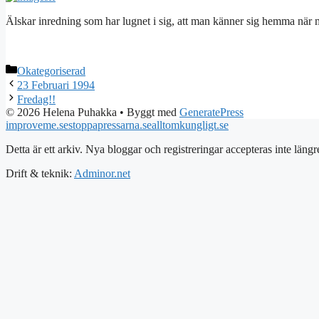
Älskar inredning som har lugnet i sig, att man känner sig hemma när man 
Kategorier
Okategoriserad
23 Februari 1994
Fredag!!
© 2026 Helena Puhakka
• Byggt med
GeneratePress
improveme.se
stoppapressarna.se
alltomkungligt.se
Detta är ett arkiv. Nya bloggar och registreringar accepteras inte längr
Drift & teknik:
Adminor.net