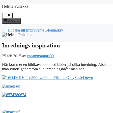
Hoppa
Helena Puhakka
till
innehåll
Meny
Meny
← Tillbaka till Improveme Bloggarkiv
Inrednings inspiration
25 feb 2015
av
ensammamma09
Här kommer en bildkavalkad med bilder på olika inredning. Älska
man kunde genomföra alla inredningsidéer man har.