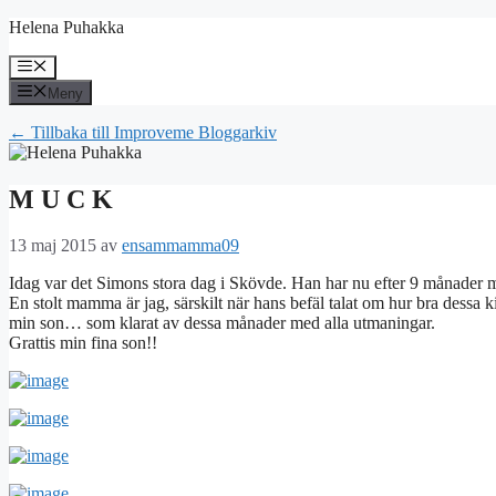
Hoppa
Helena Puhakka
till
innehåll
Meny
Meny
← Tillbaka till Improveme Bloggarkiv
M U C K
13 maj 2015
av
ensammamma09
Idag var det Simons stora dag i Skövde. Han har nu efter 9 månader 
En stolt mamma är jag, särskilt när hans befäl talat om hur bra dessa k
min son… som klarat av dessa månader med alla utmaningar.
Grattis min fina son!!