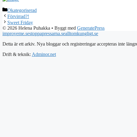
Kategorier
Okategoriserad
Förvirrad?!
Sweet Friday
© 2026 Helena Puhakka
• Byggt med
GeneratePress
improveme.se
stoppapressarna.se
alltomkungligt.se
Detta är ett arkiv. Nya bloggar och registreringar accepteras inte längr
Drift & teknik:
Adminor.net