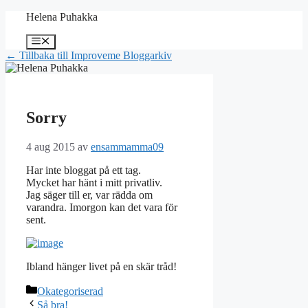
Hoppa
Helena Puhakka
till
innehåll
Meny
← Tillbaka till Improveme Bloggarkiv
Sorry
4 aug 2015
av
ensammamma09
Har inte bloggat på ett tag.
Mycket har hänt i mitt privatliv.
Jag säger till er, var rädda om
varandra. Imorgon kan det vara för
sent.
Ibland hänger livet på en skär tråd!
Kategorier
Okategoriserad
Så bra!