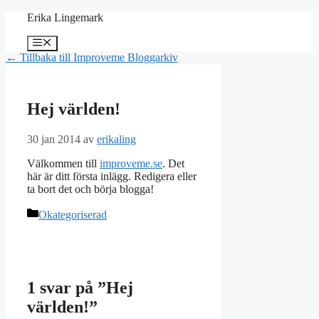
Hoppa
Erika Lingemark
till
innehåll
Meny
← Tillbaka till Improveme Bloggarkiv
Hej världen!
30 jan 2014
av
erikaling
Välkommen till
improveme.se
. Det
här är ditt första inlägg. Redigera eller
ta bort det och börja blogga!
Kategorier
Okategoriserad
1 svar på ”Hej
världen!”