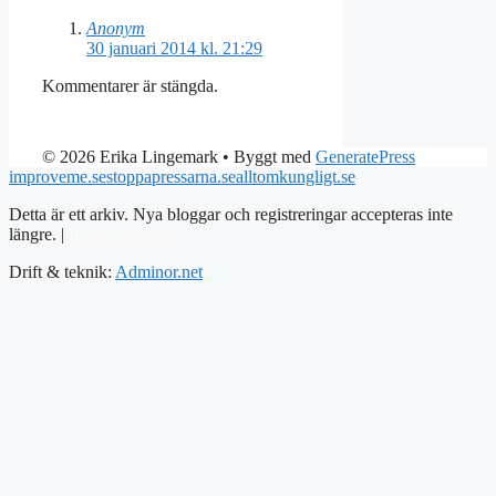
Anonym
30 januari 2014 kl. 21:29
Kommentarer är stängda.
© 2026 Erika Lingemark
• Byggt med
GeneratePress
improveme.se
stoppapressarna.se
alltomkungligt.se
Detta är ett arkiv. Nya bloggar och registreringar accepteras inte
längre. |
Integritetspolicy
Drift & teknik:
Adminor.net