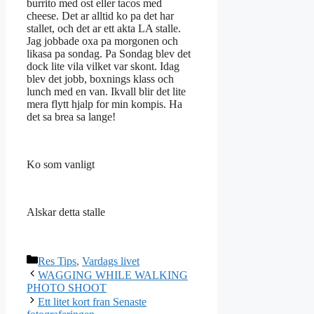
burrito med ost eller tacos med
cheese. Det ar alltid ko pa det har
stallet, och det ar ett akta LA stalle.
Jag jobbade oxa pa morgonen och
likasa pa sondag. Pa Sondag blev det
dock lite vila vilket var skont. Idag
blev det jobb, boxnings klass och
lunch med en van. Ikvall blir det lite
mera flytt hjalp for min kompis. Ha
det sa brea sa lange!
Ko som vanligt
Alskar detta stalle
Kategorier
Res Tips
,
Vardags livet
WAGGING WHILE WALKING
PHOTO SHOOT
Ett litet kort fran Senaste