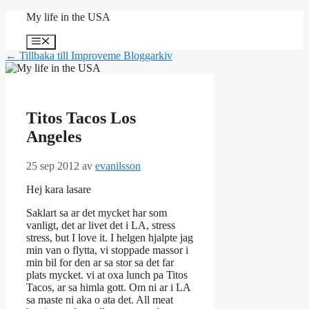
Hoppa
My life in the USA
till
innehåll
Meny
← Tillbaka till Improveme Bloggarkiv
Titos Tacos Los
Angeles
25 sep 2012
av
evanilsson
Hej kara lasare
Saklart sa ar det mycket har som
vanligt, det ar livet det i LA, stress
stress, but I love it. I helgen hjalpte jag
min van o flytta, vi stoppade massor i
min bil for den ar sa stor sa det far
plats mycket. vi at oxa lunch pa Titos
Tacos, ar sa himla gott. Om ni ar i LA
sa maste ni aka o ata det. All meat