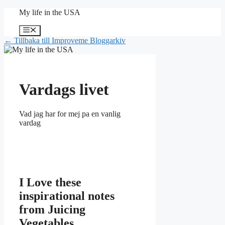
Hoppa
My life in the USA
till
innehåll
Meny
← Tillbaka till Improveme Bloggarkiv
Vardags livet
Vad jag har for mej pa en vanlig
vardag
I Love these
inspirational notes
from Juicing
Vegetables