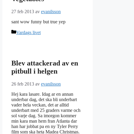
27 feb 2013
av
evanilsson
sant wow funny but true yep
Kategorier
Vardags livet
Blev attackerad av en
pitbull i helgen
26 feb 2013
av
evanilsson
Hej kara lasare. Idag ar en annan
underbar dag, det ska bli underbart
vader hela veckan, det ar alltid
underbart med 25 graders varme och
sol varje dag. Sa imorgon kommer
min kara man hem fran Atlanta dar
han har jobbat pa en ny Tyler Perry
film som ska heta Madea Christmas.