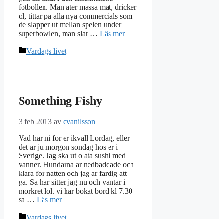
fotbollen. Man ater massa mat, dricker
ol, tittar pa alla nya commercials som
de slapper ut mellan spelen under
superbowlen, man slar …
Läs mer
Kategorier
Vardags livet
Something Fishy
3 feb 2013
av
evanilsson
Vad har ni for er ikvall Lordag, eller
det ar ju morgon sondag hos er i
Sverige. Jag ska ut o ata sushi med
vanner. Hundarna ar nedbaddade och
klara for natten och jag ar fardig att
ga. Sa har sitter jag nu och vantar i
morkret lol. vi har bokat bord kl 7.30
sa …
Läs mer
Kategorier
Vardags livet