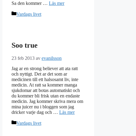
Sa den kommer …
Läs mer
Kategorier
Vardags livet
Soo true
23 feb 2013
av
evanilsson
Jag ar en strong believer att ata ratt
och nyttigt. Det ar det som ar
medicinen till ett halsosamt liv, inte
medicin. At ratt sa kommer manga
sjukdomar att botas automatiskt och
du kommer bli frisk utan en endaste
medicin. Jag kommer skriva mera om
mina juicer nu i bloggen som jag
dricker varje dag och …
Läs mer
Kategorier
Vardags livet