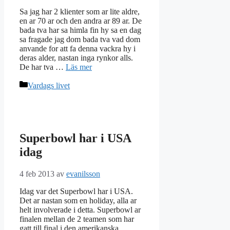
Sa jag har 2 klienter som ar lite aldre,
en ar 70 ar och den andra ar 89 ar. De
bada tva har sa himla fin hy sa en dag
sa fragade jag dom bada tva vad dom
anvande for att fa denna vackra hy i
deras alder, nastan inga rynkor alls.
De har tva …
Läs mer
Kategorier
Vardags livet
Superbowl har i USA
idag
4 feb 2013
av
evanilsson
Idag var det Superbowl har i USA.
Det ar nastan som en holiday, alla ar
helt involverade i detta. Superbowl ar
finalen mellan de 2 teamen som har
gatt till final i den amerikanska