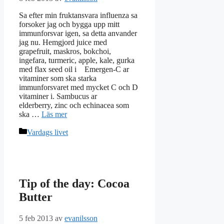
Sa efter min fruktansvara influenza sa
forsoker jag och bygga upp mitt
immunforsvar igen, sa detta anvander
jag nu. Hemgjord juice med
grapefruit, maskros, bokchoi,
ingefara, turmeric, apple, kale, gurka
med flax seed oil i Emergen-C ar
vitaminer som ska starka
immunforsvaret med mycket C och D
vitaminer i. Sambucus ar
elderberry, zinc och echinacea som
ska …
Läs mer
Kategorier
Vardags livet
Tip of the day: Cocoa
Butter
5 feb 2013
av
evanilsson