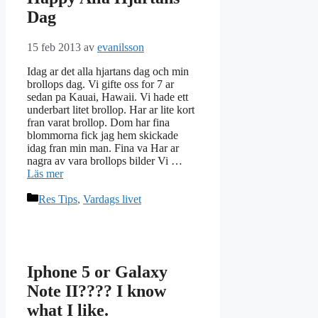
Dag
15 feb 2013
av
evanilsson
Idag ar det alla hjartans dag och min
brollops dag. Vi gifte oss for 7 ar
sedan pa Kauai, Hawaii. Vi hade ett
underbart litet brollop. Har ar lite kort
fran varat brollop. Dom har fina
blommorna fick jag hem skickade
idag fran min man. Fina va Har ar
nagra av vara brollops bilder Vi …
Läs mer
Kategorier
Res Tips
,
Vardags livet
Iphone 5 or Galaxy
Note II???? I know
what I like.