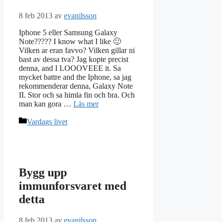
8 feb 2013
av
evanilsson
Iphone 5 eller Samsung Galaxy
Note????? I know what I like 🙂
Vilken ar eran favvo? Vilken gillar ni
bast av dessa tva? Jag kopte precist
denna, and I LOOOVEEE it. Sa
mycket battre and the Iphone, sa jag
rekommenderar denna, Galaxy Note
II. Stor och sa himla fin och bra. Och
man kan gora …
Läs mer
Kategorier
Vardags livet
Bygg upp
immunforsvaret med
detta
8 feb 2013
av
evanilsson