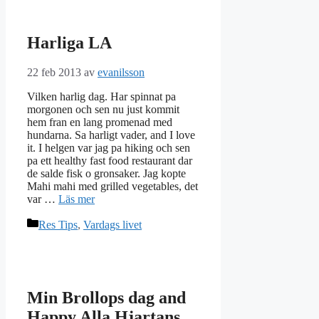
Harliga LA
22 feb 2013
av
evanilsson
Vilken harlig dag. Har spinnat pa
morgonen och sen nu just kommit
hem fran en lang promenad med
hundarna. Sa harligt vader, and I love
it. I helgen var jag pa hiking och sen
pa ett healthy fast food restaurant dar
de salde fisk o gronsaker. Jag kopte
Mahi mahi med grilled vegetables, det
var …
Läs mer
Kategorier
Res Tips
,
Vardags livet
Min Brollops dag and
Happy Alla Hjartans