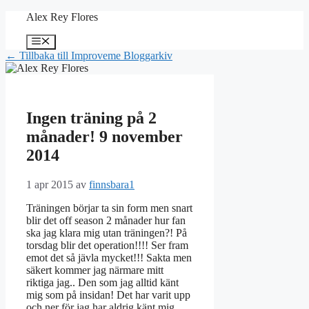
Hoppa
Alex Rey Flores
till
innehåll
Meny
← Tillbaka till Improveme Bloggarkiv
Ingen träning på 2
månader! 9 november
2014
1 apr 2015
av
finnsbara1
Träningen börjar ta sin form men snart
blir det off season 2 månader hur fan
ska jag klara mig utan träningen?! På
torsdag blir det operation!!!! Ser fram
emot det så jävla mycket!!! Sakta men
säkert kommer jag närmare mitt
riktiga jag.. Den som jag alltid känt
mig som på insidan! Det har varit upp
och ner för jag har aldrig känt mig