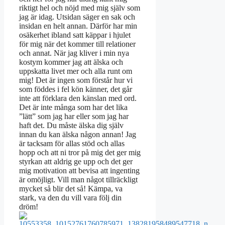
riktigt hel och nöjd med mig själv som
jag är idag. Utsidan säger en sak och
insidan en helt annan. Därför har min
osäkerhet ibland satt käppar i hjulet
för mig när det kommer till relationer
och annat. När jag kliver i min nya
kostym kommer jag att älska och
uppskatta livet mer och alla runt om
mig! Det är ingen som förstår hur vi
som föddes i fel kön känner, det går
inte att förklara den känslan med ord.
Det är inte många som har det lika
”lätt” som jag har eller som jag har
haft det. Du måste älska dig själv
innan du kan älska någon annan! Jag
är tacksam för allas stöd och allas
hopp och att ni tror på mig det ger mig
styrkan att aldrig ge upp och det ger
mig motivation att bevisa att ingenting
är omöjligt. Vill man något tillräckligt
mycket så blir det så! Kämpa, va
stark, va den du vill vara följ din
dröm!