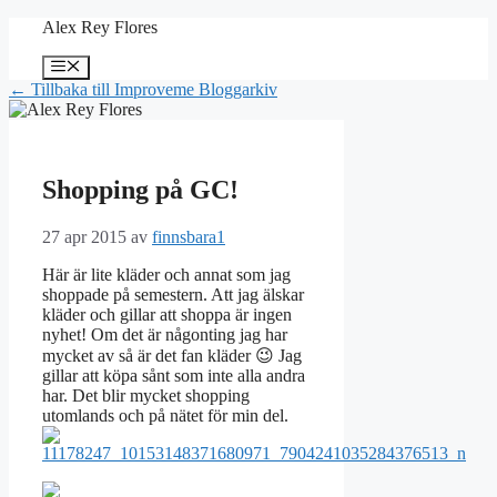
Hoppa
Alex Rey Flores
till
innehåll
Meny
← Tillbaka till Improveme Bloggarkiv
Shopping på GC!
27 apr 2015
av
finnsbara1
Här är lite kläder och annat som jag
shoppade på semestern. Att jag älskar
kläder och gillar att shoppa är ingen
nyhet! Om det är någonting jag har
mycket av så är det fan kläder 😉 Jag
gillar att köpa sånt som inte alla andra
har. Det blir mycket shopping
utomlands och på nätet för min del.