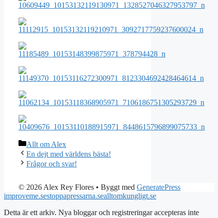
Kategorier
Allt om Alex
En dejt med världens bästa!
Frågor och svar!
© 2026 Alex Rey Flores
• Byggt med
GeneratePress
improveme.se
stoppapressarna.se
alltomkungligt.se
Detta är ett arkiv. Nya bloggar och registreringar accepteras inte