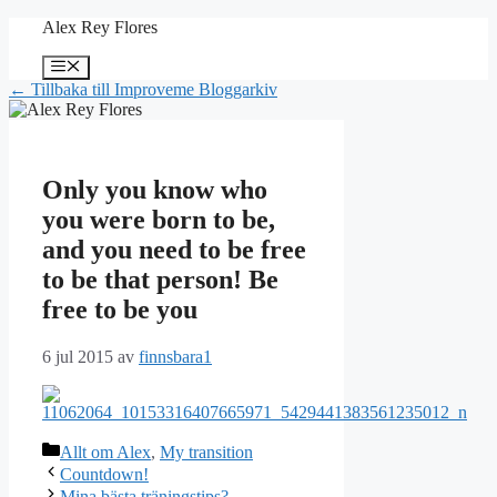
Hoppa
Alex Rey Flores
till
innehåll
Meny
← Tillbaka till Improveme Bloggarkiv
Only you know who
you were born to be,
and you need to be free
to be that person! Be
free to be you
6 jul 2015
av
finnsbara1
Kategorier
Allt om Alex
,
My transition
Countdown!
Mina bästa träningstips?