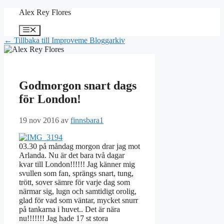
Hoppa
Alex Rey Flores
till
innehåll
Meny
← Tillbaka till Improveme Bloggarkiv
Godmorgon snart dags
för London!
19 nov 2016
av
finnsbara1
03.30 på måndag morgon drar jag mot
Arlanda. Nu är det bara två dagar
kvar till London!!!!!! Jag känner mig
svullen som fan, sprängs snart, tung,
trött, sover sämre för varje dag som
närmar sig, lugn och samtidigt orolig,
glad för vad som väntar, mycket snurr
på tankarna i huvet.. Det är nära
nu!!!!!!! Jag hade 17 st stora