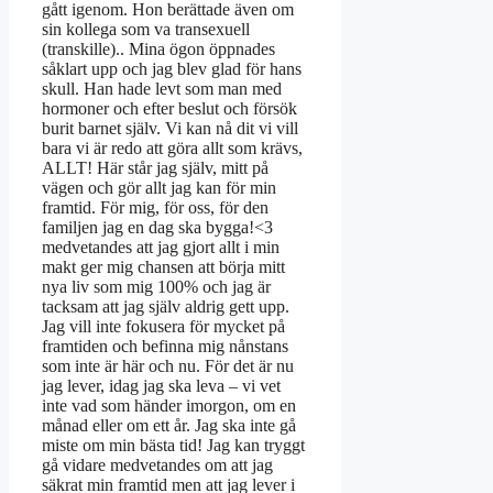
gått igenom. Hon berättade även om
sin kollega som va transexuell
(transkille).. Mina ögon öppnades
såklart upp och jag blev glad för hans
skull. Han hade levt som man med
hormoner och efter beslut och försök
burit barnet själv. Vi kan nå dit vi vill
bara vi är redo att göra allt som krävs,
ALLT! Här står jag själv, mitt på
vägen och gör allt jag kan för min
framtid. För mig, för oss, för den
familjen jag en dag ska bygga!<3
medvetandes att jag gjort allt i min
makt ger mig chansen att börja mitt
nya liv som mig 100% och jag är
tacksam att jag själv aldrig gett upp.
Jag vill inte fokusera för mycket på
framtiden och befinna mig nånstans
som inte är här och nu. För det är nu
jag lever, idag jag ska leva – vi vet
inte vad som händer imorgon, om en
månad eller om ett år. Jag ska inte gå
miste om min bästa tid! Jag kan tryggt
gå vidare medvetandes om att jag
säkrat min framtid men att jag lever i