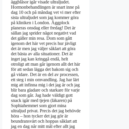
äggblåsor igår visade ultraljudet.
Hormonbehandlingen är snart inne på
dag 10 och på måndag vet vi mer efter
sista ultraljudet som jag kommer göra
på kliniken i London. Äggplock
planeras onsdag eller fredag! Det är
sällan jag sprider något negativt vad
det gäller min resa. Dom som gått
igenom det här vet precis hur jävligt
det är men jag väljer såklart att göra
det bästa av alla situationer. Det är
inget jag kan kringgå endå, helt
otroligt att man går igenom allt det här
för att sedan lägga det bakom sig och
gå vidare. Det är en del av processen,
ett steg i min omvandling. Jag har lärt
mig att infinna mig i det jag är och jag
blir bara gladare och starkare för varje
dag som går. Jag hade väldigt gott
snack igår med tjejen (läkaren) på
Sophiahemmet som gjort mina
ultraljud privat. Precis det jag behövde
höra – hon tycker det jag gör är
beundransvärt och hoppas såklart att
jag en dag når mitt mål efter allt jag