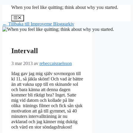
Hoppa
When you feel like quitting; think about why you started.
till
innehåll
Meny
← Tillbaka till Improveme Bloggarkiv
Intervall
3 mar 2013
av
rebeccaisraelsson
Idag gav jag mig själv sovmorgon till
kl 11, så jäkla skönt! Och vad är bättre
än att vakna upp till en skinande sol
och bara känna att denna dagen
kommer bli riktigt bra? Inget. Satte
mig vid datorn och kollade på lite
olika tränings filmer och fick sån sjuk
motivation att gå till gymmet, så 40
minuters intervallträning är nu
avklarad och jag känner mig duktig
och värd en stor söndagsfrukost!