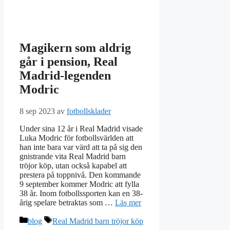
Magikern som aldrig
går i pension, Real
Madrid-legenden
Modric
8 sep 2023
av
fotbollsklader
Under sina 12 år i Real Madrid visade
Luka Modric för fotbollsvärlden att
han inte bara var värd att ta på sig den
gnistrande vita Real Madrid barn
tröjor köp, utan också kapabel att
prestera på toppnivå. Den kommande
9 september kommer Modric att fylla
38 år. Inom fotbollssporten kan en 38-
årig spelare betraktas som …
Läs mer
Kategorier
Etiketter
blog
Real Madrid barn tröjor köp