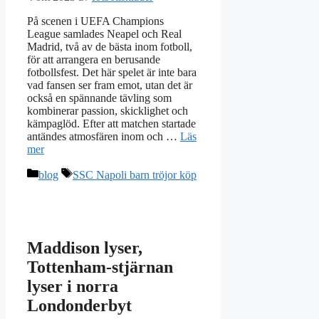
På scenen i UEFA Champions
League samlades Neapel och Real
Madrid, två av de bästa inom fotboll,
för att arrangera en berusande
fotbollsfest. Det här spelet är inte bara
vad fansen ser fram emot, utan det är
också en spännande tävling som
kombinerar passion, skicklighet och
kämpaglöd. Efter att matchen startade
antändes atmosfären inom och …
Läs
mer
Kategorier
Etiketter
blog
SSC Napoli barn tröjor köp
Maddison lyser,
Tottenham-stjärnan
lyser i norra
Londonderbyt