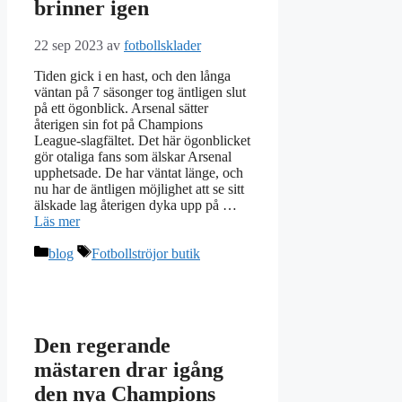
brinner igen
22 sep 2023
av
fotbollsklader
Tiden gick i en hast, och den långa
väntan på 7 säsonger tog äntligen slut
på ett ögonblick. Arsenal sätter
återigen sin fot på Champions
League-slagfältet. Det här ögonblicket
gör otaliga fans som älskar Arsenal
upphetsade. De har väntat länge, och
nu har de äntligen möjlighet att se sitt
älskade lag återigen dyka upp på …
Läs mer
Kategorier
Etiketter
blog
Fotbollströjor butik
Den regerande
mästaren drar igång
den nya Champions