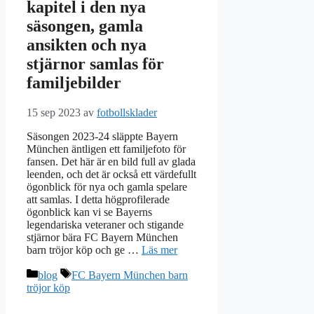
kapitel i den nya
säsongen, gamla
ansikten och nya
stjärnor samlas för
familjebilder
15 sep 2023
av
fotbollsklader
Säsongen 2023-24 släppte Bayern
München äntligen ett familjefoto för
fansen. Det här är en bild full av glada
leenden, och det är också ett värdefullt
ögonblick för nya och gamla spelare
att samlas. I detta högprofilerade
ögonblick kan vi se Bayerns
legendariska veteraner och stigande
stjärnor bära FC Bayern München
barn tröjor köp och ge …
Läs mer
Kategorier
Etiketter
blog
FC Bayern München barn
tröjor köp