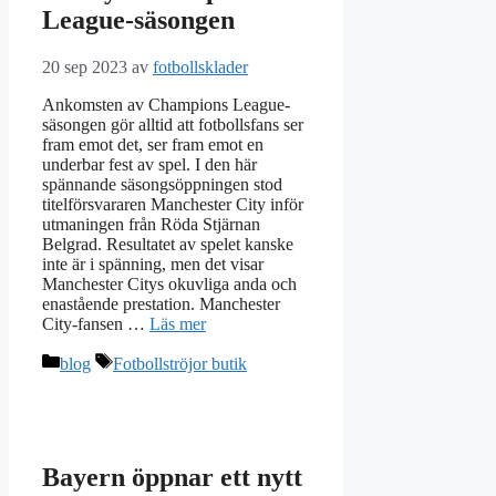
League-säsongen
20 sep 2023
av
fotbollsklader
Ankomsten av Champions League-
säsongen gör alltid att fotbollsfans ser
fram emot det, ser fram emot en
underbar fest av spel. I den här
spännande säsongsöppningen stod
titelförsvararen Manchester City inför
utmaningen från Röda Stjärnan
Belgrad. Resultatet av spelet kanske
inte är i spänning, men det visar
Manchester Citys okuvliga anda och
enastående prestation. Manchester
City-fansen …
Läs mer
Kategorier
Etiketter
blog
Fotbollströjor butik
Bayern öppnar ett nytt