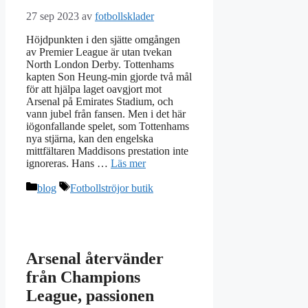
27 sep 2023
av
fotbollsklader
Höjdpunkten i den sjätte omgången
av Premier League är utan tvekan
North London Derby. Tottenhams
kapten Son Heung-min gjorde två mål
för att hjälpa laget oavgjort mot
Arsenal på Emirates Stadium, och
vann jubel från fansen. Men i det här
iögonfallande spelet, som Tottenhams
nya stjärna, kan den engelska
mittfältaren Maddisons prestation inte
ignoreras. Hans …
Läs mer
Kategorier
Etiketter
blog
Fotbollströjor butik
Arsenal återvänder
från Champions
League, passionen