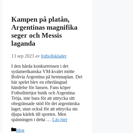
Kampen på platån,
Argentinas magnifika
seger och Messis
laganda
13 sep 2023
av
fotbollsklader
I den hårda konkurrensen i det
sydamerikanska VM-kvalet mötte
Bolivia Argentina på hemmaplan. Det
här spelet blev en efterlängtad
händelse för fansen. Fans köper
Fotbollströjor butik och Argentina
Tröja, inte bara för att uttrycka sitt
obegränsade stöd för det argentinska
laget, utan också för att uttrycka sin
djupa kärlek till sporten. Men
spänningen i detta …
Läs mer
Kategorier
blog