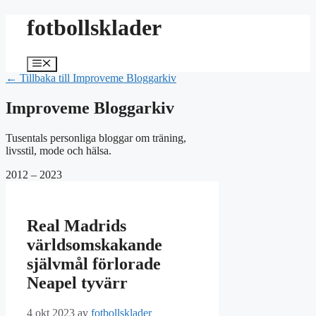
Hoppa
fotbollsklader
till
innehåll
Meny
← Tillbaka till Improveme Bloggarkiv
Improveme Bloggarkiv
Tusentals personliga bloggar om träning,
livsstil, mode och hälsa.
2012 – 2023
Real Madrids
världsomskakande
självmål förlorade
Neapel tyvärr
4 okt 2023
av
fotbollsklader