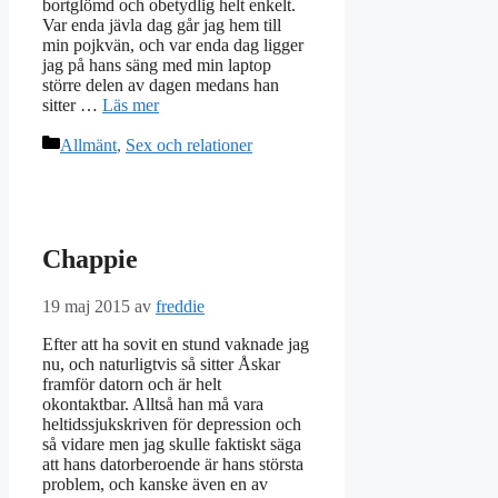
bortglömd och obetydlig helt enkelt.
Var enda jävla dag går jag hem till
min pojkvän, och var enda dag ligger
jag på hans säng med min laptop
större delen av dagen medans han
sitter …
Läs mer
Kategorier
Allmänt
,
Sex och relationer
Chappie
19 maj 2015
av
freddie
Efter att ha sovit en stund vaknade jag
nu, och naturligtvis så sitter Åskar
framför datorn och är helt
okontaktbar. Alltså han må vara
heltidssjukskriven för depression och
så vidare men jag skulle faktiskt säga
att hans datorberoende är hans största
problem, och kanske även en av