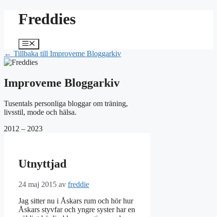
Hoppa
Freddies
till
innehåll
Meny
← Tillbaka till Improveme Bloggarkiv
Improveme Bloggarkiv
Tusentals personliga bloggar om träning,
livsstil, mode och hälsa.
2012 – 2023
Utnyttjad
24 maj 2015
av
freddie
Jag sitter nu i Åskars rum och hör hur
Åskars styvfar och yngre syster har en