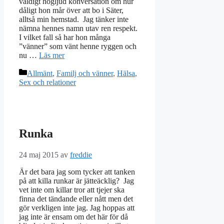
väldigt högljud konversation om hur
dåligt hon mår över att bo i Säter,
alltså min hemstad. Jag tänker inte
nämna hennes namn utav ren respekt.
I vilket fall så har hon många
”vänner” som vänt henne ryggen och
nu …
Läs mer
Kategorier
Allmänt
,
Familj och vänner
,
Hälsa
,
Sex och relationer
Runka
24 maj 2015
av
freddie
Är det bara jag som tycker att tanken
på att killa runkar är jätteäcklig? Jag
vet inte om killar tror att tjejer ska
finna det tändande eller nått men det
gör verkligen inte jag. Jag hoppas att
jag inte är ensam om det här för då