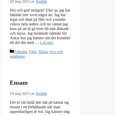
20 maj 2015
av
freddie
Hej och god morgon! Eller ja, jag har
faktiskt inte sovit något än. Jag har
legat och tittat på film och youtube
videos hela natten och nu väntar jag
bara på att få gå hem till min älskade
och mysa. Jag berättade faktiskt för
Åskar hur jag känner när det kommer
till det där med …
Läs mer
Kategorier
Allmänt
,
Film
,
Hälsa
,
Sex och
relationer
Ensam
19 maj 2015
av
freddie
Det är väl ändå inte rätt att känna sig
ensam i ett förhållande när man
uppenbarligen är två. Jag känner mig