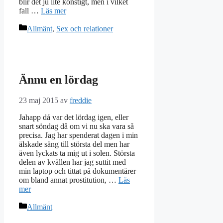
blir det ju lite konstigt, men i vilket
fall …
Läs mer
Kategorier
Allmänt
,
Sex och relationer
Ännu en lördag
23 maj 2015
av
freddie
Jahapp då var det lördag igen, eller
snart söndag då om vi nu ska vara så
precisa. Jag har spenderat dagen i min
älskade säng till största del men har
även lyckats ta mig ut i solen. Största
delen av kvällen har jag suttit med
min laptop och tittat på dokumentärer
om bland annat prostitution, …
Läs
mer
Kategorier
Allmänt