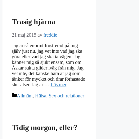
Trasig hjärna
21 maj 2015
av
freddie
Jag är så enormt frustrerad på mig
själv just nu, jag vet inte vad jag ska
göra eller vart jag ska ta vägen. Jag
känner mig så sjukt ensam, som om
Åskar sakta glider iväg från mig. Jag
vet inte, det kanske bara är jag som
tänker för mycket och drar förhastade
slutsatser. Jag är …
Läs mer
Kategorier
Allmänt
,
Hälsa
,
Sex och relationer
Tidig morgon, eller?