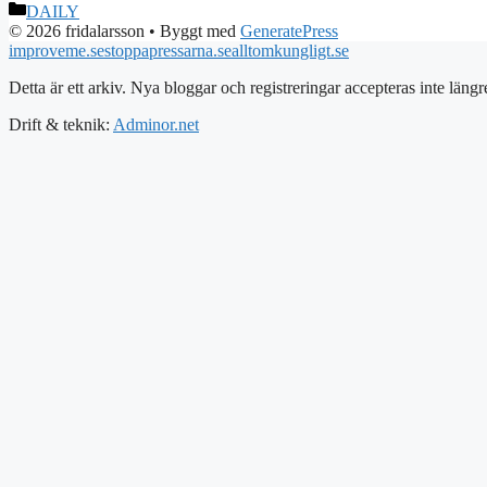
Kategorier
DAILY
© 2026 fridalarsson
• Byggt med
GeneratePress
improveme.se
stoppapressarna.se
alltomkungligt.se
Detta är ett arkiv. Nya bloggar och registreringar accepteras inte längr
Drift & teknik:
Adminor.net