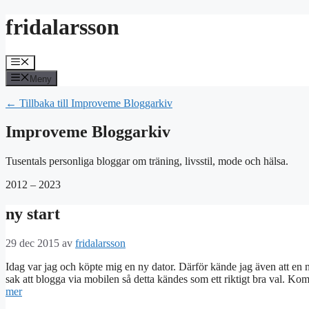
Hoppa
fridalarsson
till
innehåll
Meny
Meny
← Tillbaka till Improveme Bloggarkiv
Improveme Bloggarkiv
Tusentals personliga bloggar om träning, livsstil, mode och hälsa.
2012 – 2023
ny start
29 dec 2015
av
fridalarsson
Idag var jag och köpte mig en ny dator. Därför kände jag även att en n
sak att blogga via mobilen så detta kändes som ett riktigt bra val.
mer