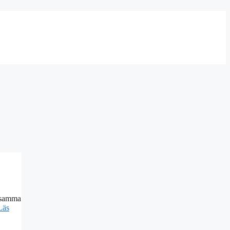
s samma
Läs