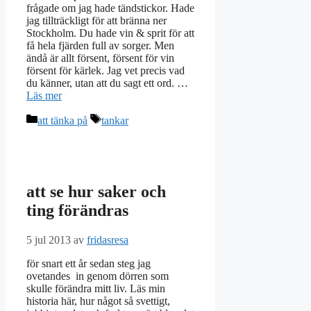
frågade om jag hade tändstickor. Hade
jag tillträckligt för att bränna ner
Stockholm. Du hade vin & sprit för att
få hela fjärden full av sorger. Men
ändå är allt försent, försent för vin
försent för kärlek. Jag vet precis vad
du känner, utan att du sagt ett ord. …
Läs mer
Kategorier
Etiketter
att tänka på
tankar
att se hur saker och
ting förändras
5 jul 2013
av
fridasresa
för snart ett år sedan steg jag
ovetandes in genom dörren som
skulle förändra mitt liv. Läs min
historia här, hur något så svettigt,