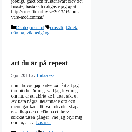
jobbigt, galet och fruktansvärt blev det
finaste, bästa och roligaste jag gjort!
http://crossfitmjolby.se/2013/03/mor-
vara-medlemmar/
Kategorier
Etiketter
Okategoriserad
crossfit
,
kärlek
,
träning
,
viktnedgång
att du är på repeat
5 jul 2013
av
fridasresa
i mitt huvud jag tänker så hårt att jag
tror att du hör mig. vad jag bryr mig
om nu, är att aldrig ge hjärtat rakt ut.
Av bara några utelämnade ord och
meningar kan allt två individer skapat
rasa ihop och utelämna ett brev
skickat tusen gånger. Vad jag bryr mig
om nu, är …
Läs mer