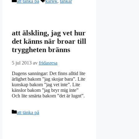
Kategorier
Etiketter
att tänka på
kärlek
,
tankar
att älskling, jag vet hur
det känns när broar till
tryggheten bränns
5 jul 2013
av
fridasresa
Dagens sanningar: Det finns alltid lite
ärlighet bakom ”jag skojar bara”. Lite
kunskap bakom ”jag vet inte”. Lite
känslor bakom ”jag bryr mig inte”
Och lite smärta bakom ”det är lugnt”.
Kategorier
att tänka på