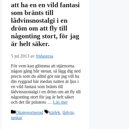
att ha en en vild fantasi
som bränts till
lådvinsnostalgi i en
dröm om att fly till
någonting stort, för jag
är helt säker.
5 jul 2013
av
fridasresa
För vem kan glömma att stjärnorna
någon gång blir stenar, så lägg dig ned
precis som du alltid gör när jag vill ha
din ryggrad här medan natten är ljus i
en vild fantasi som bränts till
lådvinsnostalgi i en dröm om att fly till
någonting stort för jag är helt säker
och det får prästens …
Läs mer
Kategorier
Etiketter
Okategoriserad
kärlek
,
lådvin
,
tankar