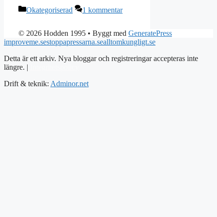
Kategorier
Okategoriserad
1 kommentar
© 2026 Hodden 1995
• Byggt med
GeneratePress
improveme.se
stoppapressarna.se
alltomkungligt.se
Detta är ett arkiv. Nya bloggar och registreringar accepteras inte
längre. |
Integritetspolicy
Drift & teknik:
Adminor.net