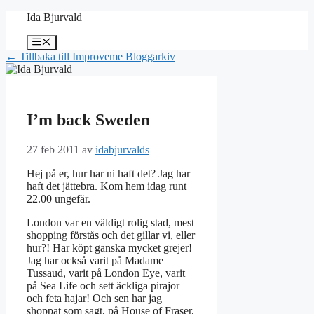
Hoppa
Ida Bjurvald
till
innehåll
Meny
← Tillbaka till Improveme Bloggarkiv
I’m back Sweden
27 feb 2011
av
idabjurvalds
Hej på er, hur har ni haft det? Jag har
haft det jättebra. Kom hem idag runt
22.00 ungefär.
London var en väldigt rolig stad, mest
shopping förstås och det gillar vi, eller
hur?! Har köpt ganska mycket grejer!
Jag har också varit på Madame
Tussaud, varit på London Eye, varit
på Sea Life och sett äckliga pirajor
och feta hajar! Och sen har jag
shoppat som sagt, på House of Fraser,