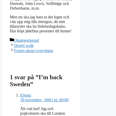
Harrods, John Lewis, Sellfridge och
Debenhams, m.m.
Men nu ska jag bara ta det lugnt och
vila upp mig tills imorgon, då min
lillasyster ska ha födelsedagskalas.
Har köpt jättefina presenter till henne!
Kategorier
Okategoriserad
Desert walk
Forget about everything
1 svar på ”I’m back
Sweden”
Emma
30 november, -0001 kl. 00:00
Åh vad kul! Jag och
pojkvännen ska till London