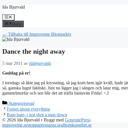
Hoppa
Ida Bjurvald
till
innehåll
Meny
Meny
← Tillbaka till Improveme Bloggarkiv
Dance the night away
5 mar 2011
av
idabjurvalds
Goddag på er!
I torsdags så åkte jag på kryssning, så jag kom hem igår kväll, hade 
så, ganska lugnt faktiskt. Just nu ligger jag i sängen och latar mig, m
gammelmorfar och sen blir det att träffa bästavän Frida!
<3
Kategorier
Okategoriserad
Forget about everything
Bam bam, i just shot a man down
© 2026 Ida Bjurvald
• Byggt med
GeneratePress
improveme.se
stoppapressarna.se
alltomkungligt.se