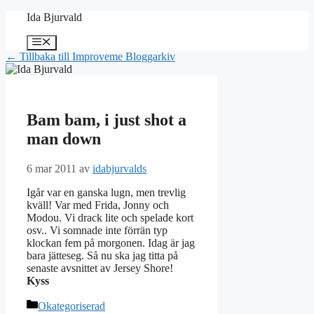
Hoppa
Ida Bjurvald
till
innehåll
Meny
← Tillbaka till Improveme Bloggarkiv
Bam bam, i just shot a
man down
6 mar 2011
av
idabjurvalds
Igår var en ganska lugn, men trevlig
kväll! Var med Frida, Jonny och
Modou. Vi drack lite och spelade kort
osv.. Vi somnade inte förrän typ
klockan fem på morgonen. Idag är jag
bara jätteseg. Så nu ska jag titta på
senaste avsnittet av Jersey Shore!
Kyss
Kategorier
Okategoriserad