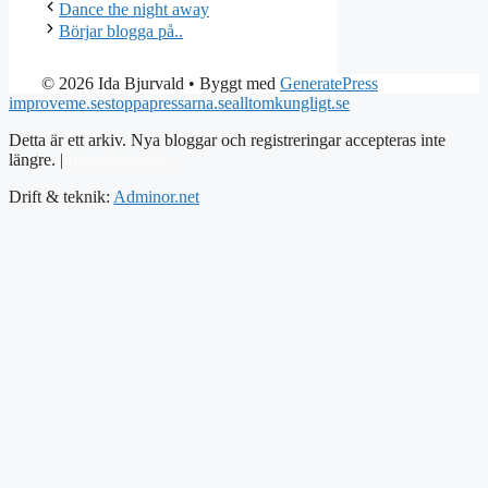
Dance the night away
Börjar blogga på..
© 2026 Ida Bjurvald
• Byggt med
GeneratePress
improveme.se
stoppapressarna.se
alltomkungligt.se
Detta är ett arkiv. Nya bloggar och registreringar accepteras inte
längre. |
Integritetspolicy
Drift & teknik:
Adminor.net