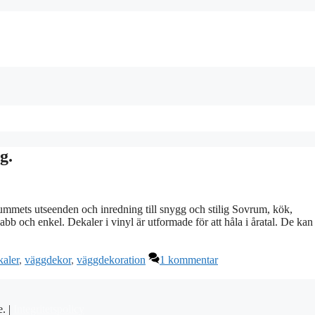
g.
ummets utseenden och inredning till snygg och stilig Sovrum, kök,
b och enkel. Dekaler i vinyl är utformade för att håla i åratal. De kan
aler
,
väggdekor
,
väggdekoration
1 kommentar
e. |
Integritetspolicy