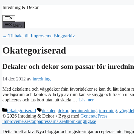
Hoppa
Inredning & Dekor
till
innehåll
Meny
Meny
← Tillbaka till Improveme Bloggarkiv
Okategoriserad
Dekaler och dekor som passar för inrednin
14 dec 2012
av
inredning
Med dekalerna och väggdekor från favoritdekor.se kan du lätt ändra r
vardagsrum och kontor. Alla typ av rum kan se snygg och fräsch ut snab
appliceras och tas bort utan att skada …
Läs mer
Kategorier
Etiketter
Okategoriserad
dekaler
,
dekor
,
heminredning
,
inredning
,
väggdek
© 2026 Inredning & Dekor
• Byggt med
GeneratePress
improveme.se
stoppapressarna.se
alltomkungligt.se
Detta är ett arkiv. Nya bloggar och registreringar accepteras inte längr