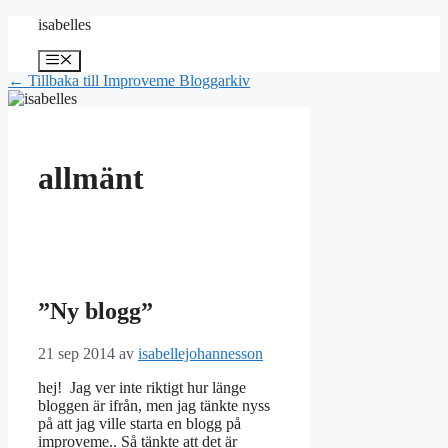
Hoppa
isabelles
till
innehåll
Meny
← Tillbaka till Improveme Bloggarkiv
allmänt
”Ny blogg”
21 sep 2014
av
isabellejohannesson
hej! Jag ver inte riktigt hur länge
bloggen är ifrån, men jag tänkte nyss
på att jag ville starta en blogg på
improveme.. Så tänkte att det är