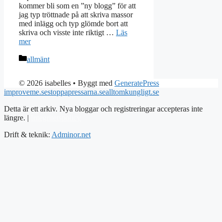
kommer bli som en ”ny blogg” för att
jag typ tröttnade på att skriva massor
med inlägg och typ glömde bort att
skriva och visste inte riktigt …
Läs
mer
Kategorier
allmänt
© 2026 isabelles
• Byggt med
GeneratePress
improveme.se
stoppapressarna.se
alltomkungligt.se
Detta är ett arkiv. Nya bloggar och registreringar accepteras inte
längre. |
Integritetspolicy
Drift & teknik:
Adminor.net