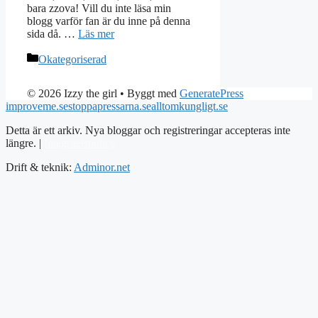
bara zzova! Vill du inte läsa min
blogg varför fan är du inne på denna
sida då. …
Läs mer
Kategorier
Okategoriserad
© 2026 Izzy the girl
• Byggt med
GeneratePress
improveme.se
stoppapressarna.se
alltomkungligt.se
Detta är ett arkiv. Nya bloggar och registreringar accepteras inte
längre. |
Integritetspolicy
Drift & teknik:
Adminor.net