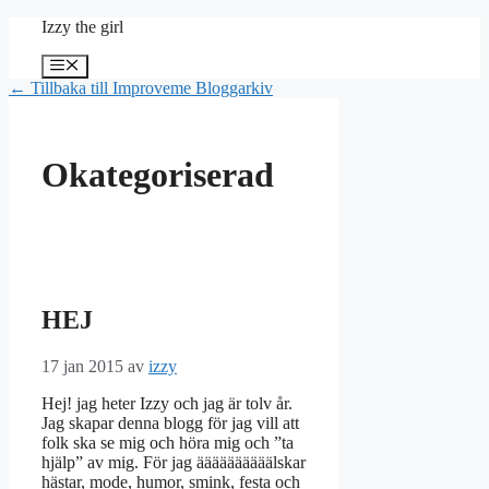
Hoppa
Izzy the girl
till
innehåll
Meny
← Tillbaka till Improveme Bloggarkiv
Okategoriserad
HEJ
17 jan 2015
av
izzy
Hej! jag heter Izzy och jag är tolv år.
Jag skapar denna blogg för jag vill att
folk ska se mig och höra mig och ”ta
hjälp” av mig. För jag äääääääääälskar
hästar, mode, humor, smink, festa och