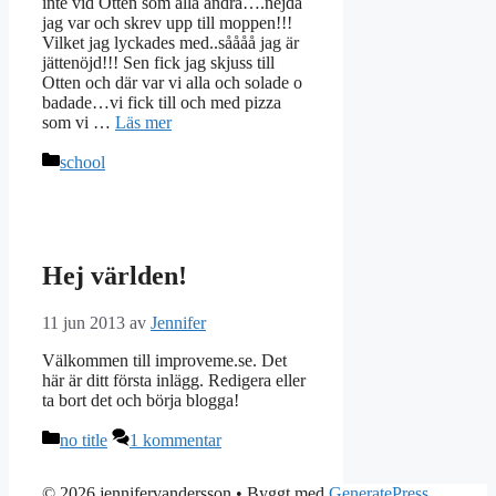
inte vid Otten som alla andra….nejdå
jag var och skrev upp till moppen!!!
Vilket jag lyckades med..såååå jag är
jättenöjd!!! Sen fick jag skjuss till
Otten och där var vi alla och solade o
badade…vi fick till och med pizza
som vi …
Läs mer
Kategorier
school
Hej världen!
11 jun 2013
av
Jennifer
Välkommen till improveme.se. Det
här är ditt första inlägg. Redigera eller
ta bort det och börja blogga!
Kategorier
no title
1 kommentar
© 2026 jennifervandersson
• Byggt med
GeneratePress