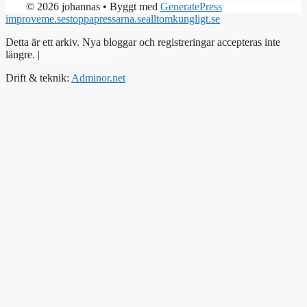
© 2026 johannas
• Byggt med
GeneratePress
improveme.se
stoppapressarna.se
alltomkungligt.se
Detta är ett arkiv. Nya bloggar och registreringar accepteras inte
längre. |
Integritetspolicy
Drift & teknik:
Adminor.net