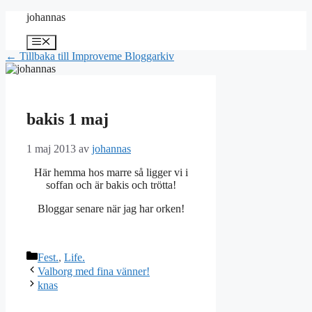
Hoppa
johannas
till
innehåll
Meny
← Tillbaka till Improveme Bloggarkiv
bakis 1 maj
1 maj 2013
av
johannas
Här hemma hos marre så ligger vi i
soffan och är bakis och trötta!
Bloggar senare när jag har orken!
Kategorier
Fest.
,
Life.
Valborg med fina vänner!
knas