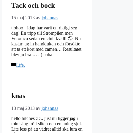
Tack och bock
15 maj 2013
av
johannas
tjohoo! Idag har varit en riktigt seg
dag! En tripp till Strömpilen men
Veronica sedan en chill kväll! 🙂 Nu
kastar jag in handduken och försökte
att ta ett kort med camen… Resultatet
blev ju bra … : ) haha
Kategorier
Life.
knas
13 maj 2013
av
johannas
hello bitches :D.. just nu ligger jag i
min säng trött sliten och en aning sjuk.
Lite less på att vädret alltid ska lura en