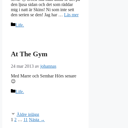
den ljusa sidan och det som räddar
mig i natt är Skins! Ni som inte sett
den serien se den! Jag har …
Läs mer
Kategorier
Life.
At The Gym
24 mar 2013
av
johannas
Med Marre och Semhar Hörs senare
😉
Kategorier
Life.
Äldre inlägg
Sida
Sida
Sida
1
2
…
11
Nästa
→