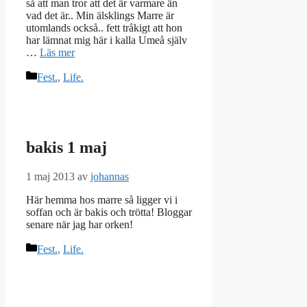
så att man tror att det är varmare än
vad det är.. Min älsklings Marre är
utomlands också.. fett tråkigt att hon
har lämnat mig här i kalla Umeå själv
…
Läs mer
Kategorier
Fest.
,
Life.
bakis 1 maj
1 maj 2013
av
johannas
Här hemma hos marre så ligger vi i
soffan och är bakis och trötta! Bloggar
senare när jag har orken!
Kategorier
Fest.
,
Life.