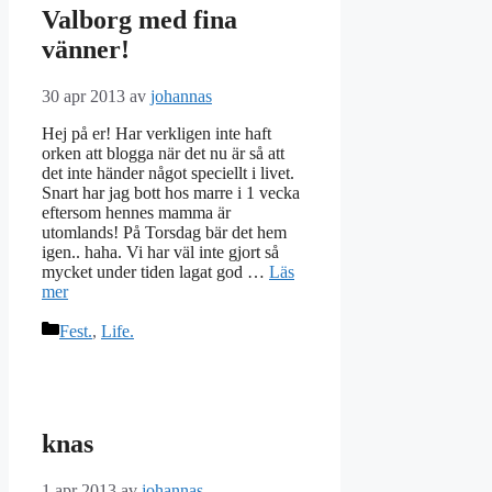
Valborg med fina
vänner!
30 apr 2013
av
johannas
Hej på er! Har verkligen inte haft
orken att blogga när det nu är så att
det inte händer något speciellt i livet.
Snart har jag bott hos marre i 1 vecka
eftersom hennes mamma är
utomlands! På Torsdag bär det hem
igen.. haha. Vi har väl inte gjort så
mycket under tiden lagat god …
Läs
mer
Kategorier
Fest.
,
Life.
knas
1 apr 2013
av
johannas