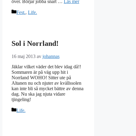
över. Börjar jobba snart …
Läs mer
Kategorier
Fest.
,
Life.
Sol i Norrland!
16 maj 2013
av
johannas
Jäklar vilket väder det blev idag då!!
Sommaren är på väg upp hit i
Norrland WOHO! Sitter ute på
Altanen nu och njuter av kvällssolen
kan inte bli så mycket bättre av denna
dag. Nu ska jag njuta vidare
tjingeling!
Kategorier
Life.