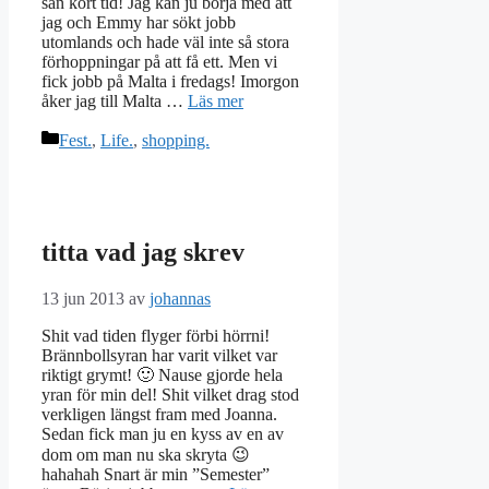
sån kort tid! Jag kan ju börja med att
jag och Emmy har sökt jobb
utomlands och hade väl inte så stora
förhoppningar på att få ett. Men vi
fick jobb på Malta i fredags! Imorgon
åker jag till Malta …
Läs mer
Kategorier
Fest.
,
Life.
,
shopping.
titta vad jag skrev
13 jun 2013
av
johannas
Shit vad tiden flyger förbi hörrni!
Brännbollsyran har varit vilket var
riktigt grymt! 🙂 Nause gjorde hela
yran för min del! Shit vilket drag stod
verkligen längst fram med Joanna.
Sedan fick man ju en kyss av en av
dom om man nu ska skryta 😉
hahahah Snart är min ”Semester”