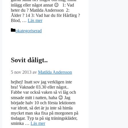
inlägg eller något annat 😉 1: Vad
heter du ? Matilda Andersson 2:
Ålder ? 14 3: Vad har du för Hårfärg ?
Blod, …
Läs mer
Kategorier
okategoriserad
Sovit dåligt..
5 nov 2013
av
Matilda Andersson
hejhej! Inatt sov jag verkligen inte
bra! Vaknade 03.30 eller något..
Fabbe var också vaken så vi låg och
smsade mitt i natten, haha 😉 Jag
började halv 10 och första lektionen
var idrott, så det är ju inte så himla
mycket man ska fixa på morgonen på
tisdagar. Typ ta på sig träningskläder,
sminka …
Läs mer