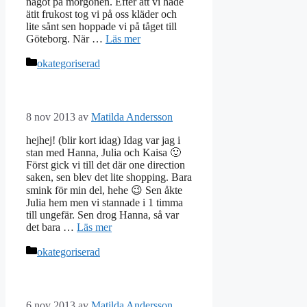
något på morgonen. Efter att vi hade
ätit frukost tog vi på oss kläder och
lite sånt sen hoppade vi på tåget till
Göteborg. När …
Läs mer
Kategorier
okategoriserad
8 nov 2013
av
Matilda Andersson
hejhej! (blir kort idag) Idag var jag i
stan med Hanna, Julia och Kaisa 🙂
Först gick vi till det där one direction
saken, sen blev det lite shopping. Bara
smink för min del, hehe 😉 Sen åkte
Julia hem men vi stannade i 1 timma
till ungefär. Sen drog Hanna, så var
det bara …
Läs mer
Kategorier
okategoriserad
6 nov 2013
av
Matilda Andersson