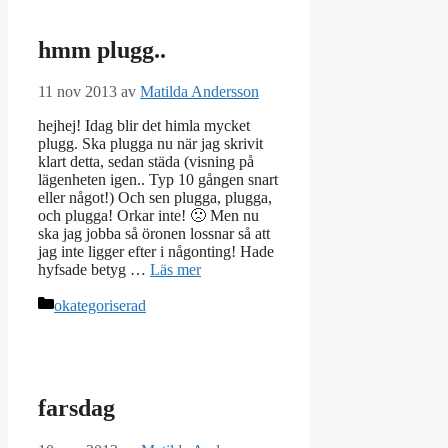
hmm plugg..
11 nov 2013
av
Matilda Andersson
hejhej! Idag blir det himla mycket
plugg. Ska plugga nu när jag skrivit
klart detta, sedan städa (visning på
lägenheten igen.. Typ 10 gången snart
eller något!) Och sen plugga, plugga,
och plugga! Orkar inte! 🙁 Men nu
ska jag jobba så öronen lossnar så att
jag inte ligger efter i någonting! Hade
hyfsade betyg …
Läs mer
Kategorier
okategoriserad
farsdag