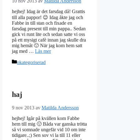
10 nov 2013
av
Matilda Andersson
hejhej! Idag är det farsdag då! Grattis
till alla pappor! 😉 Idag åkte jag och
Fabbe in till stan och fixade en
farsdag present till min pappa.. Sedan
gick vi runt lite och sedan satte vi oss
på ett mysigt cafè innan jag skulle dra
mig hemåt 🙁 När jag kom hem satt
jag med …
Läs mer
Kategorier
okategoriserad
haj
9 nov 2013
av
Matilda Andersson
hejhej! Igår på kvällen kom Fabbe
hem till mig 🙂 Båda var ganska trötta
så vi somnade ungefär vid 10 om inte
tidigare..;) Sen sov vi la till 11 eller