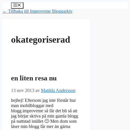
Hoppa
Meny
till
← Tillbaka till Improveme Bloggarkiv
innehåll
okategoriserad
en liten resa nu
13 nov 2013
av
Matilda Andersson
hejhej! Eftersom jag inte förstår hur
man mobilbloggar med
blogg.improveme så får det bli så att
jag börjar skriva på min gamla blogg
på nattstad istället 🙁 Men dom som
läser min blogg får mer än gärna