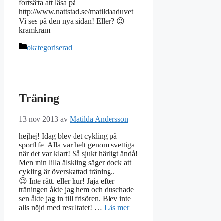
fortsätta att läsa på
http://www.nattstad.se/matildaaduvet
Vi ses på den nya sidan! Eller? 😉
kramkram
Kategorier
okategoriserad
Träning
13 nov 2013
av
Matilda Andersson
hejhej! Idag blev det cykling på
sportlife. Alla var helt genom svettiga
när det var klart! Så sjukt härligt ändå!
Men min lilla älskling säger dock att
cykling är överskattad träning..
😉 Inte rätt, eller hur! Jaja efter
träningen åkte jag hem och duschade
sen åkte jag in till frisören. Blev inte
alls nöjd med resultatet! …
Läs mer