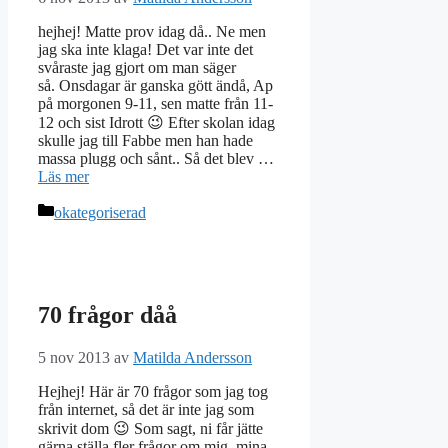
hejhej! Matte prov idag då.. Ne men
jag ska inte klaga! Det var inte det
svåraste jag gjort om man säger
så. Onsdagar är ganska gött ändå, Ap
på morgonen 9-11, sen matte från 11-
12 och sist Idrott 😉 Efter skolan idag
skulle jag till Fabbe men han hade
massa plugg och sånt.. Så det blev …
Läs mer
Kategorier
okategoriserad
70 frågor dåå
5 nov 2013
av
Matilda Andersson
Hejhej! Här är 70 frågor som jag tog
från internet, så det är inte jag som
skrivit dom 😉 Som sagt, ni får jätte
gärna ställa fler frågor om mig, mina