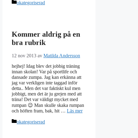
Kategorier
okategoriserad
Kommer aldrig på en
bra rubrik
12 nov 2013
av
Matilda Andersson
hejhej! Idag blev det jobbig träning
innan skolan! Var på sportlife och
dansade zumpa. Jag kan erkänna att
jag var verkligen inte taggad inför
detta.. Men det var faktiskt kul men
jobbigt, men det är ju grejen med att
träna! Det var väldigt mycket med
rumpan 😉 Man skulle skaka rumpan
och höften fram, bak, hit …
Läs mer
Kategorier
okategoriserad