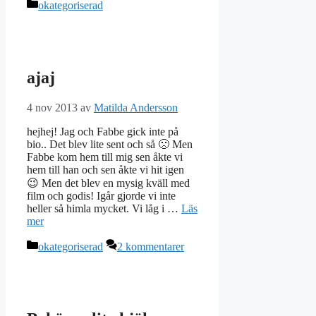
Kategorier
okategoriserad
ajaj
4 nov 2013
av
Matilda Andersson
hejhej! Jag och Fabbe gick inte på
bio.. Det blev lite sent och så 🙁 Men
Fabbe kom hem till mig sen åkte vi
hem till han och sen åkte vi hit igen
😉 Men det blev en mysig kväll med
film och godis! Igår gjorde vi inte
heller så himla mycket. Vi låg i …
Läs
mer
Kategorier
okategoriserad
2 kommentarer