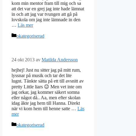
kom min mentor fram till mig och sa
att det var en grej jag inte hade lämnat
in och att jag var tvungen att gå på
lovskola om jag inte lämnade in den
…
Läs mer
Kategorier
okategoriserad
24 okt 2013
av
Matilda Andersson
hejhej! Just nu sitter jag på mitt rum,
lyssnar på musik och tar det lite
lugnt. Tänkte sätta på ett till avsnitt av
pretty Little liars 😉 Men vet inte om
jag orkar, jag kommer säkert somna
eller något då.. Aa, men efter skolan
idag åkte jag hem till Hanna. Direkt
när vi kom hem till henne satte …
Läs
mer
Kategorier
okategoriserad