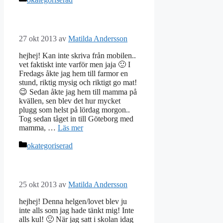
27 okt 2013
av
Matilda Andersson
hejhej! Kan inte skriva från mobilen..
vet faktiskt inte varför men jaja 🙂 I
Fredags åkte jag hem till farmor en
stund, riktig mysig och riktigt go mat!
😉 Sedan åkte jag hem till mamma på
kvällen, sen blev det hur mycket
plugg som helst på lördag morgon..
Tog sedan tåget in till Göteborg med
mamma, …
Läs mer
Kategorier
okategoriserad
25 okt 2013
av
Matilda Andersson
hejhej! Denna helgen/lovet blev ju
inte alls som jag hade tänkt mig! Inte
alls kul! 🙁 När jag satt i skolan idag