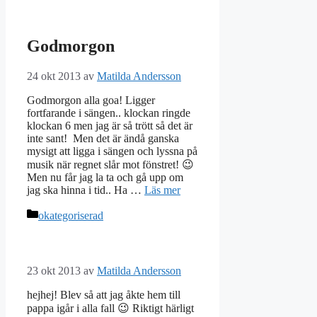
Godmorgon
24 okt 2013
av
Matilda Andersson
Godmorgon alla goa! Ligger
fortfarande i sängen.. klockan ringde
klockan 6 men jag är så trött så det är
inte sant! Men det är ändå ganska
mysigt att ligga i sängen och lyssna på
musik när regnet slår mot fönstret! 😉
Men nu får jag la ta och gå upp om
jag ska hinna i tid.. Ha …
Läs mer
Kategorier
okategoriserad
23 okt 2013
av
Matilda Andersson
hejhej! Blev så att jag åkte hem till
pappa igår i alla fall 😉 Riktigt härligt