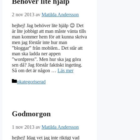
Behöver lite hjälp
2 nov 2013
av
Matilda Andersson
hejhej! Jag behöver lite hjälp 😉 Det
är lite jobbigt att man måste vänta tills
man kommer hem för att kunna skriva
men jag förstår inte hur man
”bloggar” från mobilen.. Det står att
man ska ladda ner appen
”wordpress”. Men hur ska jag göra
sen då? Jag förstår faktiskt ingeting.
Så om det är någon …
Läs mer
Kategorier
okategoriserad
Godmorgon
1 nov 2013
av
Matilda Andersson
hejhej! Idag vet jag inte riktigt vad