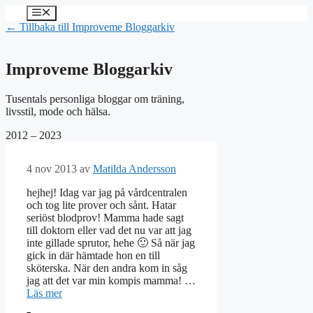
Hoppa
Meny
till
← Tillbaka till Improveme Bloggarkiv
innehåll
Improveme Bloggarkiv
Tusentals personliga bloggar om träning,
livsstil, mode och hälsa.
2012 – 2023
4 nov 2013
av
Matilda Andersson
hejhej! Idag var jag på vårdcentralen
och tog lite prover och sånt. Hatar
seriöst blodprov! Mamma hade sagt
till doktorn eller vad det nu var att jag
inte gillade sprutor, hehe 🙂 Så när jag
gick in där hämtade hon en till
sköterska. När den andra kom in såg
jag att det var min kompis mamma! …
Läs mer