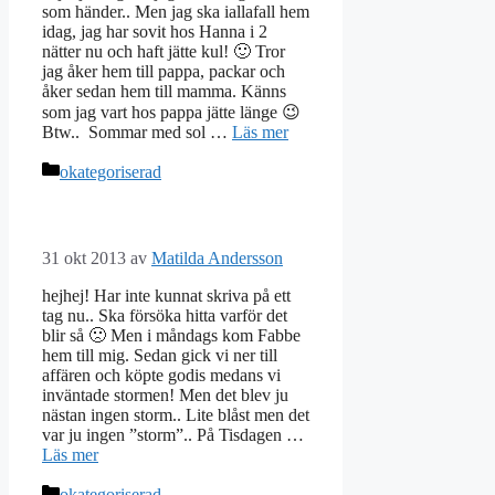
som händer.. Men jag ska iallafall hem
idag, jag har sovit hos Hanna i 2
nätter nu och haft jätte kul! 🙂 Tror
jag åker hem till pappa, packar och
åker sedan hem till mamma. Känns
som jag vart hos pappa jätte länge 😉
Btw.. Sommar med sol …
Läs mer
Kategorier
okategoriserad
31 okt 2013
av
Matilda Andersson
hejhej! Har inte kunnat skriva på ett
tag nu.. Ska försöka hitta varför det
blir så 🙁 Men i måndags kom Fabbe
hem till mig. Sedan gick vi ner till
affären och köpte godis medans vi
inväntade stormen! Men det blev ju
nästan ingen storm.. Lite blåst men det
var ju ingen ”storm”.. På Tisdagen …
Läs mer
Kategorier
okategoriserad