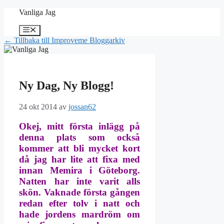
Hoppa
Vanliga Jag
till
innehåll
Meny
← Tillbaka till Improveme Bloggarkiv
Ny Dag, Ny Blogg!
24 okt 2014
av
jossan62
Okej, mitt första inlägg på
denna plats som också
kommer att bli mycket kort
då jag har lite att fixa med
innan Memira i Göteborg.
Natten har inte varit alls
skön. Vaknade första gången
redan efter tolv i natt och
hade jordens mardröm om