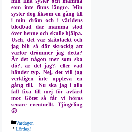
min fina syster och mamma
som inte finns längre. Min
syster dog liksom en gång till
i min dröm och i världens
blodbad där mamma stod
över henne och skulle hjälpa.
Usch, det var skitotäckt och
jag blir så där skrockig att
varför drömmer jag detta?
Är det någon mer som ska
dö?, är det jag?, eller vad
händer typ. Nej, det vill jag
verkligen inte uppleva en
gång till. Nu ska jag i alla
fall fixa till mej för avfärd
mot Götet så får vi höras
senare eventuellt. Tjingeling
🙂
Kategorier
Vardagen
Lördag!