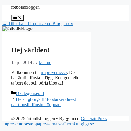
Hoppa
fotbollsbloggen
till
innehåll
Meny
← Tillbaka till Improveme Bloggarkiv
Hej världen!
15 jul 2014
av
kennie
Välkommen till
improveme.se
. Det
här är ditt första inlägg. Redigera eller
ta bort det och börja blogga!
Kategorier
Okategoriserad
Helsingborgs IF förstärker direkt
när transferfönstret öppnar.
© 2026 fotbollsbloggen
• Byggt med
GeneratePress
improveme.se
stoppapressarna.se
alltomkungligt.se